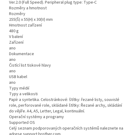
Ver.2.0 (Full Speed). Peripheral plug type: Type-C
Rozměry a hmotnost
Rozměry
255(Š) x 55(H) x 30(V) mm
Hmotnost zařízení
480 g
V balení
Zařízení
ano
Dokumentace
ano
Čistící list tiskové hlavy
ano
USB kabel
ano
Typy médií
Typy a velikosti
Papír a syntetika. Celostránkové: štítky: řezané listy, souvislé
role, perforované role, skládané štítky: Řezané archy, skládání
do vějíře. A4, A5, Letter, Legal, kontinuální.
Operační systémy a programy
Supported OS
Celý seznam podporovaných operačních systémů naleznete na
adrese support.brother.com.