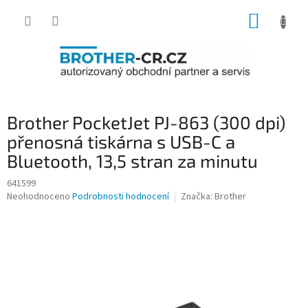
Přejít
NÁKUP
na
obsah
KOŠÍK
Brother PocketJet PJ-863 (300 dpi)
přenosná tiskárna s USB-C a
Bluetooth, 13,5 stran za minutu
641599
Průměrné
Neohodnoceno
Podrobnosti hodnocení
Značka:
Brother
hodnocení
produktu
je
0,0
z
5
hvězdiček.