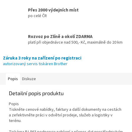
Přes 2000 výdejních míst
po celé ČR
Rozvoz po Zlíně a okolí ZDARMA
platí při objednávce nad 500,- Kč, maximálně do 20 km
Záruka 3 roky na zařízení po registraci
autorizovaný servis tiskáren Brother
Popis
Diskuze
Detailní popis produktu
Popis
Tiskněte cenové nabídky, faktury a další dokumenty na cestách
a zefektivněte práci v odvětví prodeje, služeb a logistiky v
terénu.
Tiskárna PJ-863 podporuje nabíjení a přenos dat prostřednictvím