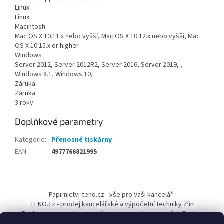
Linux
Linux
Macintosh
Mac OS X 10.11.x nebo vyšší, Mac OS X 10.12.x nebo vyšší, Mac
OS X 10.15.x or higher
Windows
Server 2012, Server 2012R2, Server 2016, Server 2019, ,
Windows 8.1, Windows 10,
Záruka
Záruka
3 roky
Doplňkové parametry
Kategorie
:
Přenosné tiskárny
EAN
:
4977766821995
Z
á
Papirnictvi-teno.cz - vše pro Vaši kancelář
p
TENO.cz - prodej kancelářské a výpočetní techniky Zlín
a
Pantum-cr.cz - autorizovaný servis a prodejce značek Pantum