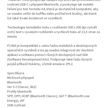
rozhraní USB-C i připojení Bluetooth, a poskytuje tak mobilní
řešení pro tisk formátu A4, které je dostatečně kompaktní, aby
se snadno vešlo do kufříku nebo počítačové brašny, ale které
lze také trvale instalovat ve vozidlech.
Technologie termálního tisku s rozlišením 300 x 300 dpi vytváří
ostrý text s vysokým rozlišením a rychlostí tisku až 13,5 stran za
minutu.
PJ-863 je kompatibilní s celou řadou mobilních a desktopových
operačních systémů a lze jej snadno integrovat do vlastních
aplikací a softwaru pomocí různých dostupných sad SDK
(Software Development Kits). Podporuje také řadu různých
jazyků příkazů tiskárny, včetně emulace ZPL2.
Specifikace
Možnosti připojení
Bluetooth
Ver 5.2 (Classic, BLE)
Profily bluetooth
SPP, OPP, HCRP (Bluetooth Classic), GATT (Bluetooth Low
Energy), iAP
USB rozhraní