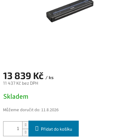
13 839 Kč
/ ks
11 437 Kč bez DPH
Měrná
Skladem
cena:
Můžeme doručit do:
11.8.2026
Přidat do košíku