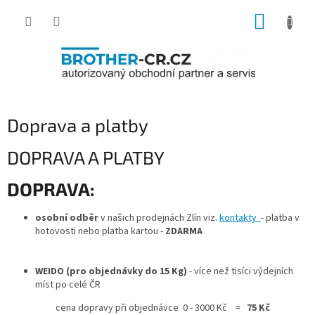
Přejít
NÁKUP
na
obsah
KOŠÍK
Doprava a platby
DOPRAVA A PLATBY
DOPRAVA:
osobní odběr
v našich prodejnách Zlín viz.
kontakty
- platba v
hotovosti nebo platba kartou -
ZDARMA
WEIDO (pro objednávky do 15 Kg)
- více než tisíci výdejních
míst po celé ČR
cena dopravy při objednávce 0 - 3000 Kč =
75 Kč