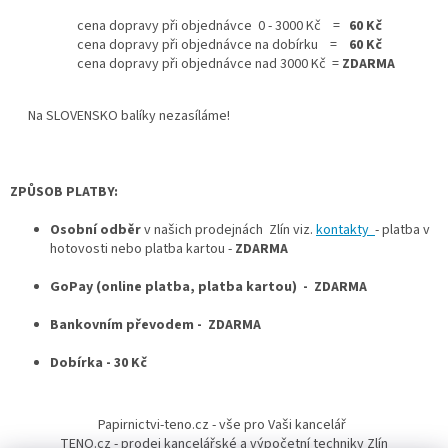
cena dopravy při objednávce 0 - 3000 Kč =
60 Kč
cena dopravy při objednávce na dobírku =
60 Kč
cena dopravy při objednávce nad 3000 Kč =
ZDARMA
Na SLOVENSKO balíky nezasíláme!
ZPŮSOB PLATBY:
Osobní odběr
v našich prodejnách Zlín viz.
kontakty
- platba v
hotovosti nebo platba kartou -
ZDARMA
GoPay (online platba, platba kartou) - ZDARMA
Bankovním převodem - ZDARMA
Dobírka - 30 Kč
Z
á
Papirnictvi-teno.cz - vše pro Vaši kancelář
p
TENO.cz - prodej kancelářské a výpočetní techniky Zlín