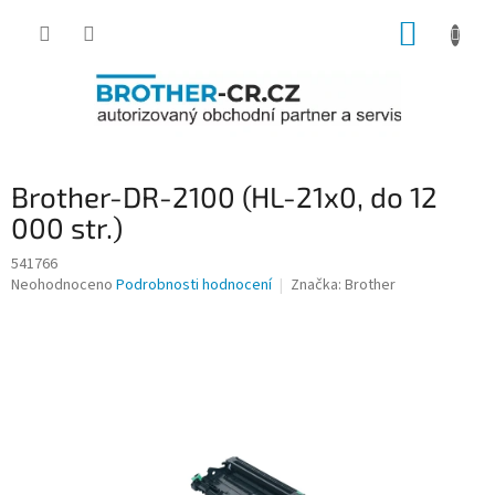
Přejít
NÁKUP
na
obsah
KOŠÍK
Brother-DR-2100 (HL-21x0, do 12
000 str.)
541766
Průměrné
Neohodnoceno
Podrobnosti hodnocení
Značka:
Brother
hodnocení
produktu
je
0,0
z
5
hvězdiček.