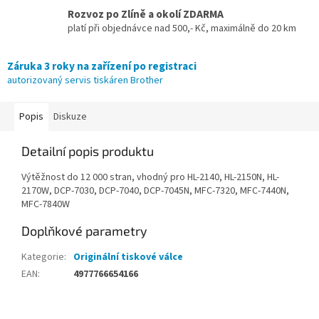
Rozvoz po Zlíně a okolí ZDARMA
platí při objednávce nad 500,- Kč, maximálně do 20 km
Záruka 3 roky na zařízení po registraci
autorizovaný servis tiskáren Brother
Popis
Diskuze
Detailní popis produktu
Výtěžnost do 12 000 stran, vhodný pro HL-2140, HL-2150N, HL-
2170W, DCP-7030, DCP-7040, DCP-7045N, MFC-7320, MFC-7440N,
MFC-7840W
Doplňkové parametry
Kategorie
:
Originální tiskové válce
EAN
:
4977766654166
Z