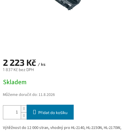
2 223 Kč
/ ks
1 837 Kč bez DPH
Měrná
Skladem
cena:
Můžeme doručit do:
11.8.2026
Přidat do košíku
Výtěžnost do 12 000 stran, vhodný pro HL-2140, HL-2150N, HL-2170W,