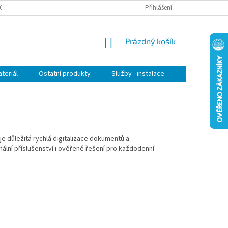
OSOBNÍCH ÚDAJŮ
Přihlášení
NÁKUPNÍ
Prázdný košík
KOŠÍK
teriál
Ostatní produkty
Služby - instalace
Obchodní po
je důležitá rychlá digitalizace dokumentů a
nální příslušenství i ověřené řešení pro každodenní