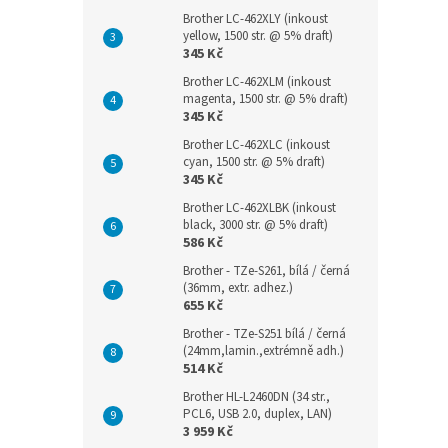
Brother LC-462XLY (inkoust
yellow, 1500 str. @ 5% draft)
345 Kč
Brother LC-462XLM (inkoust
magenta, 1500 str. @ 5% draft)
345 Kč
Brother LC-462XLC (inkoust
cyan, 1500 str. @ 5% draft)
345 Kč
Brother LC-462XLBK (inkoust
black, 3000 str. @ 5% draft)
586 Kč
Brother - TZe-S261, bílá / černá
(36mm, extr. adhez.)
655 Kč
Brother - TZe-S251 bílá / černá
(24mm,lamin.,extrémně adh.)
514 Kč
Brother HL-L2460DN (34 str.,
PCL6, USB 2.0, duplex, LAN)
3 959 Kč