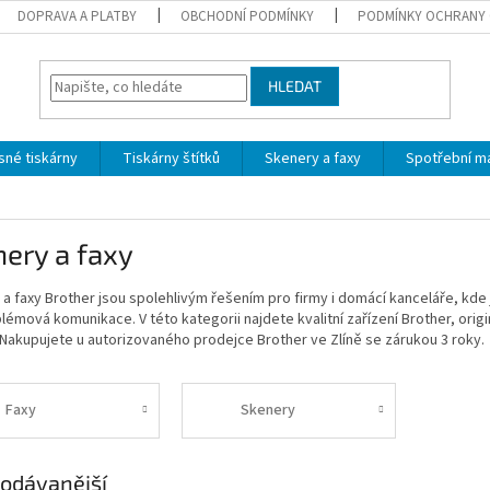
DOPRAVA A PLATBY
OBCHODNÍ PODMÍNKY
PODMÍNKY OCHRANY 
HLEDAT
sné tiskárny
Tiskárny štítků
Skenery a faxy
Spotřební ma
ery a faxy
a faxy Brother jsou spolehlivým řešením pro firmy i domácí kanceláře, kde 
émová komunikace. V této kategorii najdete kvalitní zařízení Brother, origi
Nakupujete u autorizovaného prodejce Brother ve Zlíně se zárukou 3 roky.
Faxy
Skenery
odávanější