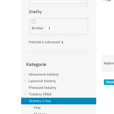
n
e
Značky
l
Brother
1
Položek k zobrazení:
1
Ř
Přeskočit
a
Nejlev
Kategorie
kategorie
z
e
Inkoustové tiskárny
V
n
Laserové tiskárny
Záruk
ý
í
Přenosné tiskárny
p
p
Tiskárny štítků
i
r
Skenery a faxy
s
o
p
d
Faxy
r
u