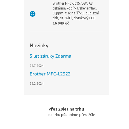
Brother MFC-J6957DW, A3
tiskárna/kopírka/skener/fax,
30ppm, tisk na šířku, duplexní
tisk, síť, WiFi, dotykový LCD
16 049 Kč
Novinky
5 let záruky Zdarma
24.7.2024
Brother MFC-L2922
29.2.2024
Přes 20let na trhu
na trhu působíme přes 20let