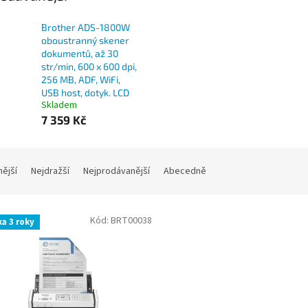
Brother ADS-1800W
oboustranný skener
dokumentů, až 30
str/min, 600 x 600 dpi,
256 MB, ADF, WiFi,
USB host, dotyk. LCD
Skladem
7 359 Kč
nější
Nejdražší
Nejprodávanější
Abecedně
Kód:
BRT00038
a 3 roky