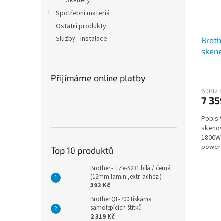
Skenery
o
k
Spotřební materiál
d
t
Ostatní produkty
u
ů
Služby - instalace
Brot
k
skene
t
600 x
ů
USB h
Přijímáme online platby
6 082 
7 35
Popis 
skenov
1800W 
power
Top 10 produktů
dokume
Brother - TZe-S231 bílá / černá
(12mm,lamin.,extr. adhez.)
392 Kč
Brother QL-700 tiskárna
samolepících štítků
2 319 Kč