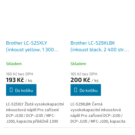
Brother LC-525XLY
Brother LC-529XLBK
(inkoust yellow, 1 300
(inkoust black, 2 400 str.@
str.@ 5% draft)
5% draft)
Skladem
Skladem
160 Kč bez DPH
165 Kč bez DPH
193 Kč
200 Kč
/ ks
/ ks
Do košíku
Do košíku
LC-525XLY Žlutá vysokokapacitní
LC-529XLBK Černá
inkoustová náplň Pro zařízení
vysokokapacitní inkoustová
DCP-J100 / DCP-J105 / MFC-
náplň Pro zařízení DCP-J100 /
J200, kapacita přibližně 1300
DCP-J105 / MFC-J200, kapacita
stran A4. Brother inkoustové
přibližně 2400 stran A4. Brother
náplně jsou vytvořeny tak,...
inkoustové náplně jsou