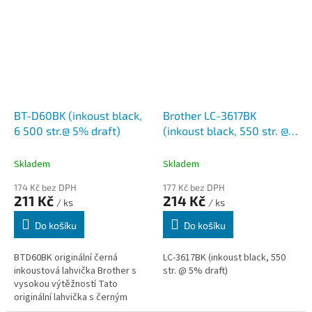
BT-D60BK (inkoust black,
Brother LC-3617BK
6 500 str.@ 5% draft)
(inkoust black, 550 str. @
5% draft)
Skladem
Skladem
174 Kč bez DPH
177 Kč bez DPH
211 Kč
214 Kč
/ ks
/ ks
Do košíku
Do košíku
BTD60BK originální černá
LC-3617BK (inkoust black, 550
inkoustová lahvička Brother s
str. @ 5% draft)
vysokou výtěžností Tato
originální lahvička s černým
inkoustem Brother BTD60BK