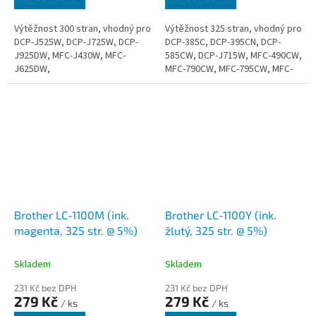
Výtěžnost 300 stran, vhodný pro
Výtěžnost 325 stran, vhodný pro
DCP-J525W, DCP-J725W, DCP-
DCP-385C, DCP-395CN, DCP-
J925DW, MFC-J430W, MFC-
585CW, DCP-J715W, MFC-490CW,
J625DW,
MFC-790CW, MFC-795CW, MFC-
990CW, MFC-5490CN, DCP-
6690CW, MFC-6490CN, MFC-
6890CDW, MFC-5890CW
Brother LC-1100M (ink.
Brother LC-1100Y (ink.
magenta, 325 str. @ 5%)
žlutý, 325 str. @ 5%)
Skladem
Skladem
231 Kč bez DPH
231 Kč bez DPH
279 Kč
279 Kč
/ ks
/ ks