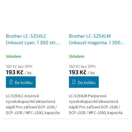
Brother LC-525XLC
Brother LC-525XLM
(inkoust cyan, 1 300 str.@
(inkoust magenta, 1 300
5% draft)
str.@ 5% draft)
Skladem
Skladem
160 Kč bez DPH
160 Kč bez DPH
193 Kč
193 Kč
/ ks
/ ks
Do košíku
Do košíku
LC-525XLC Azurová
LC-525XLM Purpurová
vysokokapacitní inkoustová
vysokokapacitní inkoustová
náplň Pro zařízení DCP-J100 /
náplň Pro zařízení DCP-J100 /
DCP-J105 / MFC-J200, kapacita
DCP-J105 / MFC-J200, kapacita
přibližně 1300 stran A4. Brother
přibližně 1300 stran A4. Brother
inkoustové náplně jsou
inkoustové náplně jsou
vytvořeny tak,...
vytvořeny...