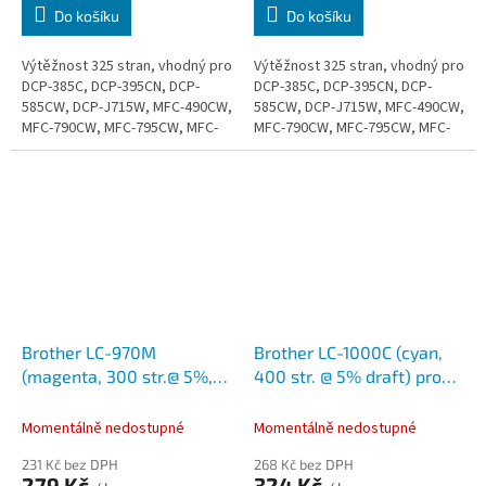
Do košíku
Do košíku
Výtěžnost 325 stran, vhodný pro
Výtěžnost 325 stran, vhodný pro
DCP-385C, DCP-395CN, DCP-
DCP-385C, DCP-395CN, DCP-
585CW, DCP-J715W, MFC-490CW,
585CW, DCP-J715W, MFC-490CW,
MFC-790CW, MFC-795CW, MFC-
MFC-790CW, MFC-795CW, MFC-
990CW, MFC-5490CN, DCP-
990CW, MFC-5490CN, DCP-
6690CW, MFC-6490CN, MFC-
6690CW, MFC-6490CN, MFC-
6890CDW, MFC-5890CW
6890CDW, MFC-5890CW
Brother LC-970M
Brother LC-1000C (cyan,
(magenta, 300 str.@ 5%,
400 str. @ 5% draft) pro
draft)
DCP-330C,DCP-540CN
Momentálně nedostupné
Momentálně nedostupné
231 Kč bez DPH
268 Kč bez DPH
279 Kč
324 Kč