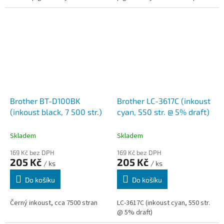
pro poskytování ostrých,
poskytování ostrých, detailních
detailních výtisků. LC552M
výtisků. LC552Y tiskne 550...
tiskne...
Brother BT-D100BK
Brother LC-3617C (inkoust
(inkoust black, 7 500 str.)
cyan, 550 str. @ 5% draft)
Skladem
Skladem
169 Kč bez DPH
169 Kč bez DPH
205 Kč
205 Kč
/ ks
/ ks
Do košíku
Do košíku
Černý inkoust, cca 7500 stran
LC-3617C (inkoust cyan, 550 str.
@ 5% draft)