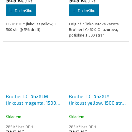
345 Kč
345 Kč
/ ks
/ ks
Do košíku
Do košíku
LC-3619XLY (inkoust yellow, 1
Originální inkoustová kazeta
500 str. @ 5% draft)
Brother LC462XLC - azurová,
potiskne 1 500 stran
Brother LC-462XLM
Brother LC-462XLY
(inkoust magenta, 1500
(inkoust yellow, 1500 str.
str. @ 5% draft)
@ 5% draft)
Skladem
Skladem
285 Kč bez DPH
285 Kč bez DPH