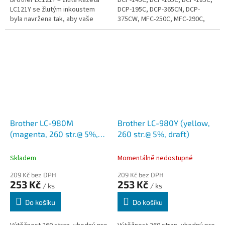
Brother LC121Y – žlutá Kazeta
DCP-145C, DCP-165C, DCP-185C,
LC121Y se žlutým inkoustem
DCP-195C, DCP-365CN, DCP-
byla navržena tak, aby vaše
375CW, MFC-250C, MFC-290C,
tištěné dokumenty byly vždy
MFC-295CN
působivé. Protože se jedná o...
Brother LC-980M
Brother LC-980Y (yellow,
(magenta, 260 str.@ 5%,
260 str.@ 5%, draft)
draft)
Skladem
Momentálně nedostupné
209 Kč bez DPH
209 Kč bez DPH
253 Kč
253 Kč
/ ks
/ ks
Do košíku
Do košíku