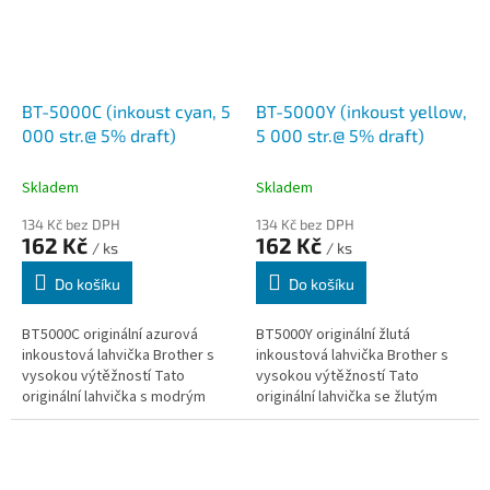
BT-5000C (inkoust cyan, 5
BT-5000Y (inkoust yellow,
000 str.@ 5% draft)
5 000 str.@ 5% draft)
Skladem
Skladem
134 Kč bez DPH
134 Kč bez DPH
162 Kč
162 Kč
/ ks
/ ks
Do košíku
Do košíku
BT5000C originální azurová
BT5000Y originální žlutá
inkoustová lahvička Brother s
inkoustová lahvička Brother s
vysokou výtěžností Tato
vysokou výtěžností Tato
originální lahvička s modrým
originální lahvička se žlutým
inkoustem Brother BT5000C
inkoustem Brother BT5000Y
byla speciálně vyvinutá pro
byla speciálně vyvinutá pro
zajištění...
zajištění...