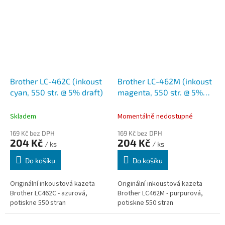
vytvořeny tak,...
Brother LC-462C (inkoust
Brother LC-462M (inkoust
cyan, 550 str. @ 5% draft)
magenta, 550 str. @ 5%
draft)
Skladem
Momentálně nedostupné
169 Kč bez DPH
169 Kč bez DPH
204 Kč
204 Kč
/ ks
/ ks
Do košíku
Do košíku
Originální inkoustová kazeta
Originální inkoustová kazeta
Brother LC462C - azurová,
Brother LC462M - purpurová,
potiskne 550 stran
potiskne 550 stran