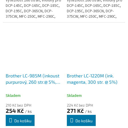
Výtěžnost 260 stran, vhodný pro
Výtěžnost 260 stran, vhodný pro
DCP-145C, DCP-165C, DCP-185C,
DCP-145C, DCP-165C, DCP-185C,
DCP-195C, DCP-365CN, DCP-
DCP-195C, DCP-365CN, DCP-
375CW, MFC-250C, MFC-290C,
375CW, MFC-250C, MFC-290C,
MFC-295CN
MFC-295CN
Brother LC-985M (inkoust
Brother LC-1220M (ink.
purpurový, 260 str.@ 5%,
magenta, 300 str. @ 5%)
draft)
Skladem
Skladem
210 Kč bez DPH
224 Kč bez DPH
254 Kč
271 Kč
/ ks
/ ks
Do košíku
Do košíku