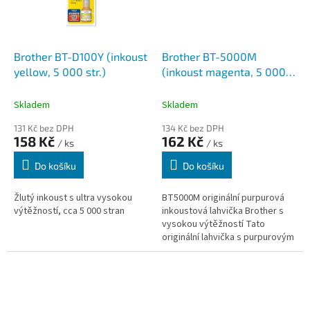
Brother BT-D100Y (inkoust
Brother BT-5000M
yellow, 5 000 str.)
(inkoust magenta, 5 000
str.@ 5% draft)
Skladem
Skladem
131 Kč bez DPH
134 Kč bez DPH
158 Kč
162 Kč
/ ks
/ ks
Do košíku
Do košíku
Žlutý inkoust s ultra vysokou
BT5000M originální purpurová
výtěžností, cca 5 000 stran
inkoustová lahvička Brother s
vysokou výtěžností Tato
originální lahvička s purpurovým
inkoustem Brother BT5000M
byla speciálně vyvinutá pro...