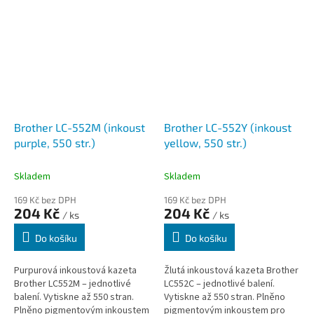
detailních výtisků. LC552C
tiskne...
Brother LC-552M (inkoust
Brother LC-552Y (inkoust
purple, 550 str.)
yellow, 550 str.)
Skladem
Skladem
169 Kč bez DPH
169 Kč bez DPH
204 Kč
204 Kč
/ ks
/ ks
Do košíku
Do košíku
Purpurová inkoustová kazeta
Žlutá inkoustová kazeta Brother
Brother LC552M – jednotlivé
LC552C – jednotlivé balení.
balení. Vytiskne až 550 stran.
Vytiskne až 550 stran. Plněno
Plněno pigmentovým inkoustem
pigmentovým inkoustem pro