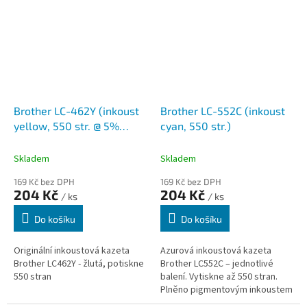
Brother LC-462Y (inkoust
Brother LC-552C (inkoust
yellow, 550 str. @ 5%
cyan, 550 str.)
draft)
Skladem
Skladem
169 Kč bez DPH
169 Kč bez DPH
204 Kč
204 Kč
/ ks
/ ks
Do košíku
Do košíku
Originální inkoustová kazeta
Azurová inkoustová kazeta
Brother LC462Y - žlutá, potiskne
Brother LC552C – jednotlivé
550 stran
balení. Vytiskne až 550 stran.
Plněno pigmentovým inkoustem
pro poskytování ostrých,