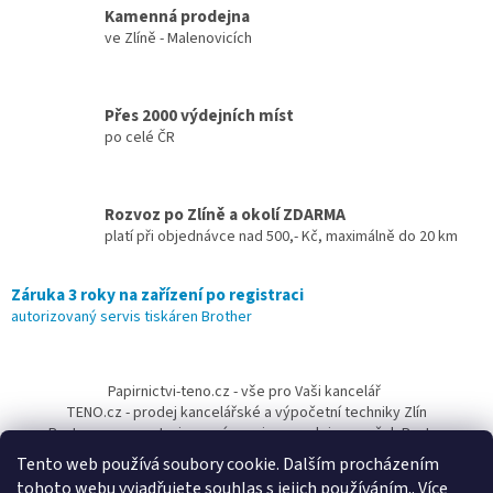
v
Kamenná prodejna
k
ve Zlíně - Malenovicích
y
v
ý
Přes 2000 výdejních míst
p
po celé ČR
i
s
u
Rozvoz po Zlíně a okolí ZDARMA
platí při objednávce nad 500,- Kč, maximálně do 20 km
Záruka 3 roky na zařízení po registraci
autorizovaný servis tiskáren Brother
Z
á
Papirnictvi-teno.cz - vše pro Vaši kancelář
p
TENO.cz - prodej kancelářské a výpočetní techniky Zlín
a
Pantum-cr.cz - autorizovaný servis a prodejce značek Pantum
t
Tento web používá soubory cookie. Dalším procházením
í
tohoto webu vyjadřujete souhlas s jejich používáním.. Více