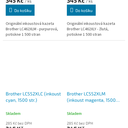
345 Kč
345 Kč
/ ks
/ ks
Do košíku
Do košíku
Originální inkoustová kazeta
Originální inkoustová kazeta
Brother LC462XLM - purpurová,
Brother LC462XLY - žlutá,
potiskne 1 500 stran
potiskne 1 500 stran
Brother LC552XLC (inkoust
Brother LC552XLM
cyan, 1500 str.)
(inkoust magenta, 1500
str.)
Skladem
Skladem
285 Kč bez DPH
285 Kč bez DPH