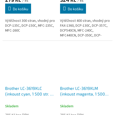
/ ks
/ ks
Do košíku
Do košíku
Výtěžnost 300 stran, vhodný pro
Výtěžnost 400 stran, vhodný pro
DCP-135C, DCP-150C, MFC-235C,
FAX-1360, DCP-130C, DCP-357C,
MFC-260C
DCP540CN, MFC-240C,
MFC440CN, DCP-350C, DCP-
560CN, DCP-770CW, MFC-465CN,
MFC-5460CN
Brother LC-3619XLC
Brother LC-3619XLM
(inkoust cyan, 1 500 str. @
(inkoust magenta, 1 500
5% draft)
str. @ 5% draft)
Skladem
Skladem
285 Kč bez DPH
285 Kč bez DPH