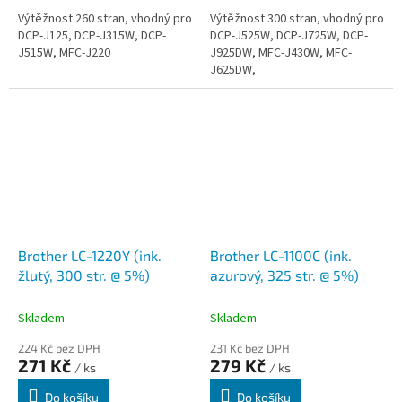
Výtěžnost 260 stran, vhodný pro
Výtěžnost 300 stran, vhodný pro
DCP-J125, DCP-J315W, DCP-
DCP-J525W, DCP-J725W, DCP-
J515W, MFC-J220
J925DW, MFC-J430W, MFC-
J625DW,
Brother LC-1220Y (ink.
Brother LC-1100C (ink.
žlutý, 300 str. @ 5%)
azurový, 325 str. @ 5%)
Skladem
Skladem
224 Kč bez DPH
231 Kč bez DPH
271 Kč
279 Kč
/ ks
/ ks
Do košíku
Do košíku