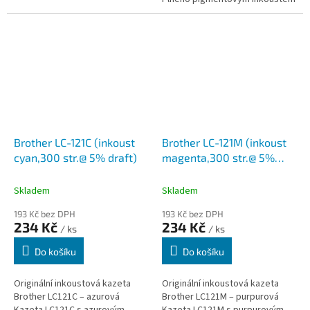
pro poskytování ostrých,
detailních výtisků. LC552BK
Tiskne...
Brother LC-121C (inkoust
Brother LC-121M (inkoust
cyan,300 str.@ 5% draft)
magenta,300 str.@ 5%
draft)
Skladem
Skladem
193 Kč bez DPH
193 Kč bez DPH
234 Kč
234 Kč
/ ks
/ ks
Do košíku
Do košíku
Originální inkoustová kazeta
Originální inkoustová kazeta
Brother LC121C – azurová
Brother LC121M – purpurová
Kazeta LC121C s azurovým
Kazeta LC121M s purpurovým