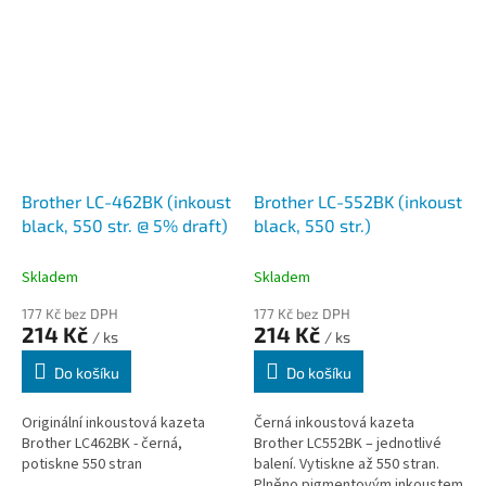
byla speciálně vyvinutá pro
zajištění...
Brother LC-462BK (inkoust
Brother LC-552BK (inkoust
black, 550 str. @ 5% draft)
black, 550 str.)
Skladem
Skladem
177 Kč bez DPH
177 Kč bez DPH
214 Kč
214 Kč
/ ks
/ ks
Do košíku
Do košíku
Originální inkoustová kazeta
Černá inkoustová kazeta
Brother LC462BK - černá,
Brother LC552BK – jednotlivé
potiskne 550 stran
balení. Vytiskne až 550 stran.
Plněno pigmentovým inkoustem