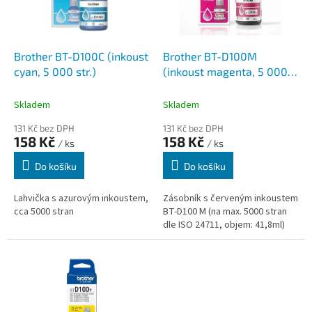
p
r
o
d
Brother BT-D100C (inkoust
Brother BT-D100M
u
cyan, 5 000 str.)
(inkoust magenta, 5 000
k
str.)
t
Skladem
Skladem
ů
131 Kč bez DPH
131 Kč bez DPH
158 Kč
158 Kč
/ ks
/ ks
Do košíku
Do košíku
Lahvička s azurovým inkoustem,
Zásobník s červeným inkoustem
cca 5000 stran
BT-D100 M (na max. 5000 stran
dle ISO 24711, objem: 41,8ml)