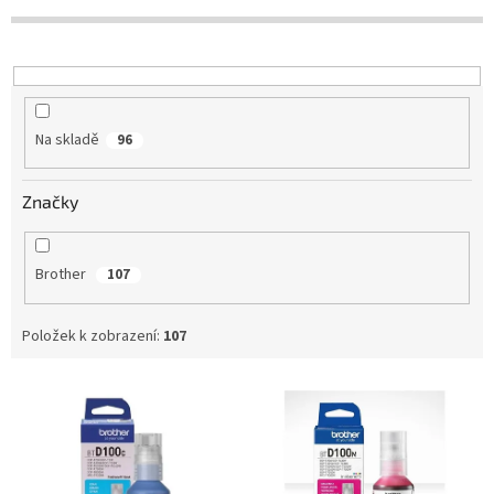
r
o
d
u
k
t
Na skladě
96
ů
Značky
Brother
107
Položek k zobrazení:
107
V
ý
p
i
s