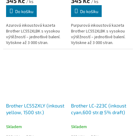
345 Kč
345 Kč
/ ks
/ ks
Do košíku
Do košíku
Azurová inkoustová kazeta
Purpurová inkoustová kazeta
Brother LC552XLBK s vysokou
Brother LC552XLBK s vysokou
výtěžností – jednotlivé balení.
výtěžností – jednotlivé balení.
Vytiskne až 3 000 stran.
Vytiskne až 3 000 stran.
Naplněno pigmentovým
Naplněno pigmentovým
inkoustem pro ostré a detailní
inkoustem pro ostré a detailní
výtisky....
výtisky....
Brother LC552XLY (inkoust
Brother LC-223C (inkoust
yellow, 1500 str.)
cyan,600 str.@ 5% draft)
Skladem
Skladem