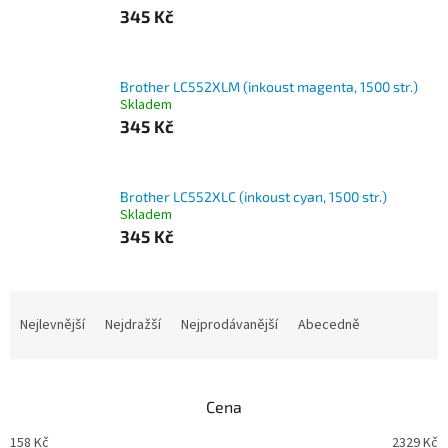
345 Kč
Brother LC552XLM (inkoust magenta, 1500 str.)
Skladem
345 Kč
Brother LC552XLC (inkoust cyan, 1500 str.)
Skladem
345 Kč
Ř
a
Nejlevnější
Nejdražší
Nejprodávanější
Abecedně
z
e
n
Cena
í
p
158
Kč
2329
Kč