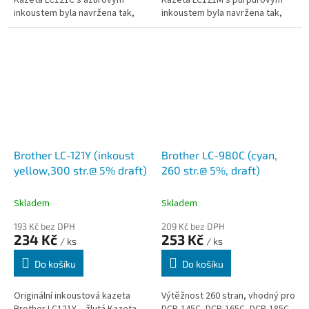
inkoustem byla navržena tak,
inkoustem byla navržena tak,
aby vaše tištěné dokumenty
aby vaše tištěné dokumenty
byly vždy působivé. Protože se
byly vždy působivé. Protože se
jedná o...
jedná...
Brother LC-121Y (inkoust
Brother LC-980C (cyan,
yellow,300 str.@ 5% draft)
260 str.@ 5%, draft)
Skladem
Skladem
193 Kč bez DPH
209 Kč bez DPH
234 Kč
253 Kč
/ ks
/ ks
Do košíku
Do košíku
Originální inkoustová kazeta
Výtěžnost 260 stran, vhodný pro