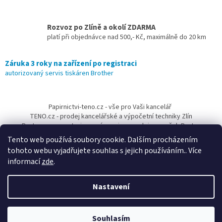
Rozvoz po Zlíně a okolí ZDARMA
platí při objednávce nad 500,- Kč, maximálně do 20 km
Záruka 3 roky na zařízení po registraci
autorizovaný servis tiskáren Brother
Z
á
Papirnictvi-teno.cz - vše pro Vaši kancelář
p
TENO.cz - prodej kancelářské a výpočetní techniky Zlín
a
Pantum-cr.cz - autorizovaný servis a prodejce značek Pantum
t
Tento web používá soubory cookie. Dalším procházením
í
tohoto webu vyjadřujete souhlas s jejich používáním.. Více
informací
zde
.
Nastavení
Vytvořil Shoptet
Vážení zákazníci, nabízíme Vám DOPRAVU ZDARMA PO CELÉ ČR,
Souhlasím
Copyright 2026
Brother ČR
. Všechna práva vyhrazena.