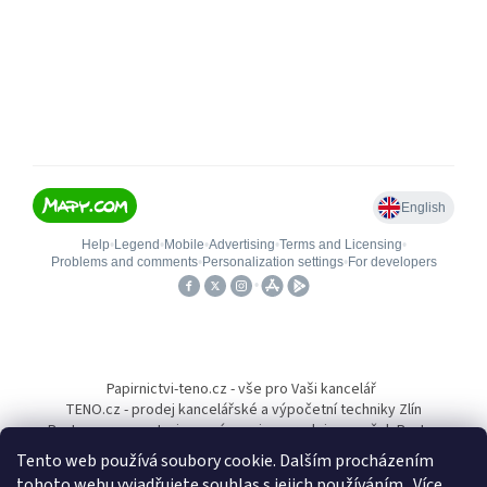
Z
á
Papirnictvi-teno.cz - vše pro Vaši kancelář
p
TENO.cz - prodej kancelářské a výpočetní techniky Zlín
a
Pantum-cr.cz - autorizovaný servis a prodejce značek Pantum
t
Tento web používá soubory cookie. Dalším procházením
í
tohoto webu vyjadřujete souhlas s jejich používáním.. Více