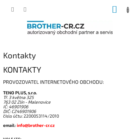
Přejít
NÁKUP
na
obsah
KOŠÍK
Kontakty
KONTAKTY
PROVOZOVATEL INTERNETOVÉHO OBCHODU:
TENO PLUS, s.r.o.
Tř. 3 května 325
763 02 Zlín - Malenovice
IČ: 46901906
DIČ: CZ
46901906
číslo účtu: 2200053114/2010
email:
info@brother-cr.cz