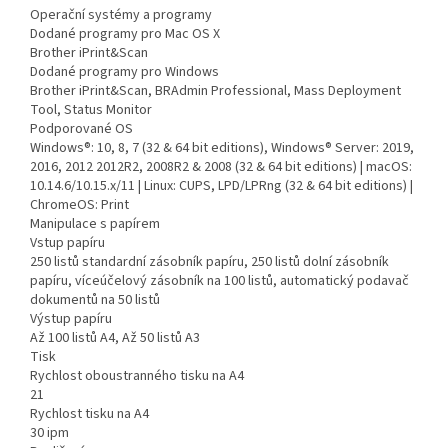
Operační systémy a programy
Dodané programy pro Mac OS X
Brother iPrint&Scan
Dodané programy pro Windows
Brother iPrint&Scan, BRAdmin Professional, Mass Deployment
Tool, Status Monitor
Podporované OS
Windows®: 10, 8, 7 (32 & 64 bit editions), Windows® Server: 2019,
2016, 2012 2012R2, 2008R2 & 2008 (32 & 64 bit editions) | macOS:
10.14.6/10.15.x/11 | Linux: CUPS, LPD/LPRng (32 & 64 bit editions) |
ChromeOS: Print
Manipulace s papírem
Vstup papíru
250 listů standardní zásobník papíru, 250 listů dolní zásobník
papíru, víceúčelový zásobník na 100 listů, automatický podavač
dokumentů na 50 listů
Výstup papíru
Až 100 listů A4, Až 50 listů A3
Tisk
Rychlost oboustranného tisku na A4
21
Rychlost tisku na A4
30 ipm