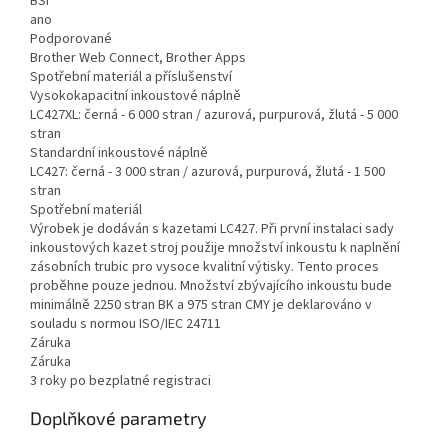
BSI
ano
Podporované
Brother Web Connect, Brother Apps
Spotřební materiál a příslušenství
Vysokokapacitní inkoustové náplně
LC427XL: černá - 6 000 stran / azurová, purpurová, žlutá - 5 000
stran
Standardní inkoustové náplně
LC427: černá - 3 000 stran / azurová, purpurová, žlutá - 1 500
stran
Spotřební materiál
Výrobek je dodáván s kazetami LC427. Při první instalaci sady
inkoustových kazet stroj použije množství inkoustu k naplnění
zásobních trubic pro vysoce kvalitní výtisky. Tento proces
proběhne pouze jednou. Množství zbývajícího inkoustu bude
minimálně 2250 stran BK a 975 stran CMY je deklarováno v
souladu s normou ISO/IEC 24711
Záruka
Záruka
3 roky po bezplatné registraci
Doplňkové parametry