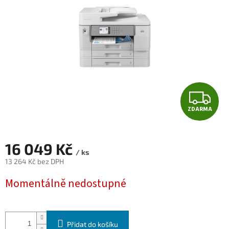
Z
ZDARMA
D
A
16 049 Kč
/ ks
R
13 264 Kč bez DPH
Měrná
M
Momentálně nedostupné
cena:
A
Přidat do košíku