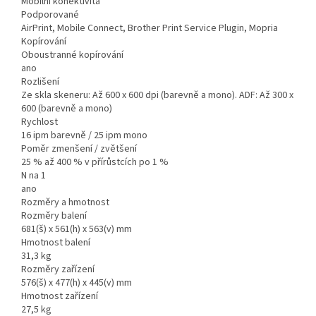
Mobilní konektivita
Podporované
AirPrint, Mobile Connect, Brother Print Service Plugin, Mopria
Kopírování
Oboustranné kopírování
ano
Rozlišení
Ze skla skeneru: Až 600 x 600 dpi (barevně a mono). ADF: Až 300 x
600 (barevně a mono)
Rychlost
16 ipm barevně / 25 ipm mono
Poměr zmenšení / zvětšení
25 % až 400 % v přírůstcích po 1 %
N na 1
ano
Rozměry a hmotnost
Rozměry balení
681(š) x 561(h) x 563(v) mm
Hmotnost balení
31,3 kg
Rozměry zařízení
576(š) x 477(h) x 445(v) mm
Hmotnost zařízení
27,5 kg