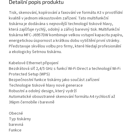
Detailní popis produktu
Tisk, skenování, kopírování a faxování ve formátu A3 v prvotřídní
kvalitě v jednom inkoustovém zařízení. Tato multifunkční
tiskárna je dodávána s nejnovější technologií tiskové hlavy,
která zajišťuje rychlý, odolný a zářivý barevný tisk. Multifunkční
tiskárna MFC-J6957DW kombinuje velkou vstupní kapacitu papíru,
energetickou úspornost a krátkou dobu vytištění první stránky.
Představuje skvělou volbu pro firmy, které hledají profesionální
a ekologicky šetrnou tiskárnu.
Kabelové Ethernet připojení
Bezdrátová síť 2,4/5 GHz s funkcí Wi-Fi Direct a technologií Wi-Fi
Protected Setup (WPS)
Bezpečnostní funkce tiskárny jako součást zařízení
Technologie tiskové hlavy nové generace
Robustní a odolný design, který vydrží
Automatické oboustranné skenování formátu A4 rychlostí až
36ipm černobíle i barevně
Obecné
Typ tiskárny
barevná
Funkce