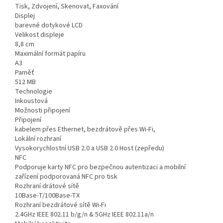
Tisk, Zdvojení, Skenovat, Faxování
Displej
barevné dotykové LCD
Velikost displeje
8,8 cm
Maximální formát papíru
A3
Paměť
512 MB
Technologie
Inkoustová
Možnosti připojení
Připojení
kabelem přes Ethernet, bezdrátově přes Wi-Fi,
Lokální rozhraní
Vysokorychlostní USB 2.0 a USB 2.0 Host (zepředu)
NFC
Podporuje karty NFC pro bezpečnou autentizaci a mobilní
zařízení podporovaná NFC pro tisk
Rozhraní drátové sítě
10Base-T/100Base-TX
Rozhraní bezdrátové sítě Wi-Fi
2.4GHz IEEE 802.11 b/g/n & 5GHz IEEE 802.11a/n