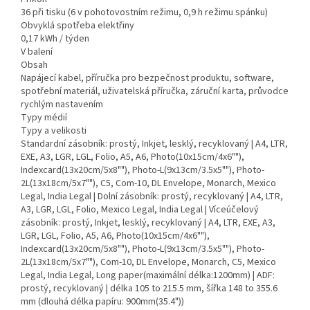
36 při tisku (6 v pohotovostním režimu, 0,9 h režimu spánku)
Obvyklá spotřeba elektřiny
0,17 kWh / týden
V balení
Obsah
Napájecí kabel, příručka pro bezpečnost produktu, software,
spotřební materiál, uživatelská příručka, záruční karta, průvodce
rychlým nastavením
Typy médií
Typy a velikosti
Standardní zásobník: prostý, Inkjet, lesklý, recyklovaný | A4, LTR,
EXE, A3, LGR, LGL, Folio, A5, A6, Photo(10x15cm/4x6""),
Indexcard(13x20cm/5x8""), Photo-L(9x13cm/3.5x5""), Photo-
2L(13x18cm/5x7""), C5, Com-10, DL Envelope, Monarch, Mexico
Legal, India Legal | Dolní zásobník: prostý, recyklovaný | A4, LTR,
A3, LGR, LGL, Folio, Mexico Legal, India Legal | Víceúčelový
zásobník: prostý, Inkjet, lesklý, recyklovaný | A4, LTR, EXE, A3,
LGR, LGL, Folio, A5, A6, Photo(10x15cm/4x6""),
Indexcard(13x20cm/5x8""), Photo-L(9x13cm/3.5x5""), Photo-
2L(13x18cm/5x7""), Com-10, DL Envelope, Monarch, C5, Mexico
Legal, India Legal, Long paper(maximální délka:1200mm) | ADF:
prostý, recyklovaný | délka 105 to 215.5 mm, šířka 148 to 355.6
mm (dlouhá délka papíru: 900mm(35.4"))