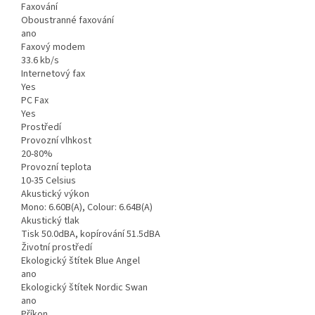
Faxování
Oboustranné faxování
ano
Faxový modem
33.6 kb/s
Internetový fax
Yes
PC Fax
Yes
Prostředí
Provozní vlhkost
20-80%
Provozní teplota
10-35 Celsius
Akustický výkon
Mono: 6.60B(A), Colour: 6.64B(A)
Akustický tlak
Tisk 50.0dBA, kopírování 51.5dBA
Životní prostředí
Ekologický štítek Blue Angel
ano
Ekologický štítek Nordic Swan
ano
Příkon