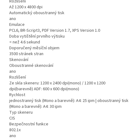
Rozlišení
Až 1200 x 4800 dpi
Automatický oboustranný tisk
ano
Emulace
PCL6, BR-Script3, PDF Version 1.7, XPS Version 1.0
Doba vytištění prvního výtisku
< než 4.6 sekund
Doporučený měsíční objem
3500 stránek stran
Skenování
Oboustranné skenování
ano
Rozlišení
Ze skla skeneru: 1200 x 2400 dpi(mono) / 1200 x 1200
dpi(barevně) ADF: 600 x 600 dpi(mono)
Rychlost
jednostranný tisk (Mono a barevně): A4: 25 ipm | oboustranný tisk
(Mono a barevně): A4: 30 ipm
Typ skeneru
CIS
Bezpečnostní funkce
802.1x
ano