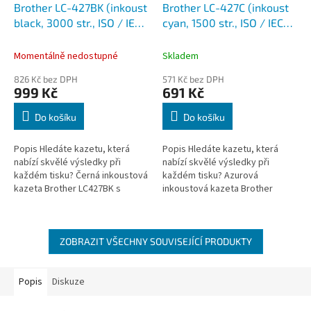
Brother LC-427BK (inkoust
Brother LC-427C (inkoust
black, 3000 str., ISO / IEC
cyan, 1500 str., ISO / IEC
24711)
24711)
Momentálně nedostupné
Skladem
826 Kč bez DPH
571 Kč bez DPH
999 Kč
691 Kč
Do košíku
Do košíku
Popis Hledáte kazetu, která
Popis Hledáte kazetu, která
nabízí skvělé výsledky při
nabízí skvělé výsledky při
každém tisku? Černá inkoustová
každém tisku? Azurová
kazeta Brother LC427BK s
inkoustová kazeta Brother
vlastnostmi odolnými proti
LC427C s vlastnostmi odolnými
blednutí barev zaručuje
proti blednutí barev zaručuje
plynulý,...
plynulý,...
ZOBRAZIT VŠECHNY SOUVISEJÍCÍ PRODUKTY
Popis
Diskuze