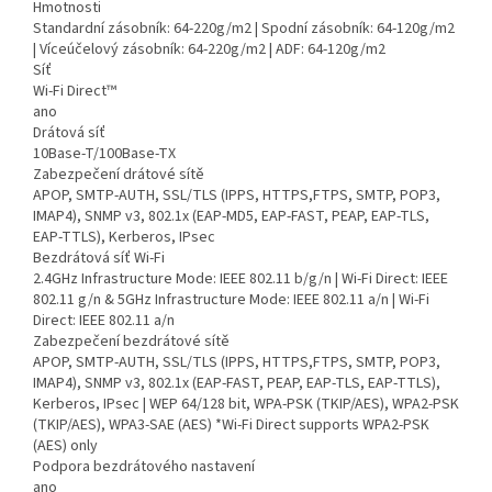
Hmotnosti
Standardní zásobník: 64-220g/m2 | Spodní zásobník: 64-120g/m2
| Víceúčelový zásobník: 64-220g/m2 | ADF: 64-120g/m2
Síť
Wi-Fi Direct™
ano
Drátová síť
10Base-T/100Base-TX
Zabezpečení drátové sítě
APOP, SMTP-AUTH, SSL/TLS (IPPS, HTTPS,FTPS, SMTP, POP3,
IMAP4), SNMP v3, 802.1x (EAP-MD5, EAP-FAST, PEAP, EAP-TLS,
EAP-TTLS), Kerberos, IPsec
Bezdrátová síť Wi-Fi
2.4GHz Infrastructure Mode: IEEE 802.11 b/g/n | Wi-Fi Direct: IEEE
802.11 g/n & 5GHz Infrastructure Mode: IEEE 802.11 a/n | Wi-Fi
Direct: IEEE 802.11 a/n
Zabezpečení bezdrátové sítě
APOP, SMTP-AUTH, SSL/TLS (IPPS, HTTPS,FTPS, SMTP, POP3,
IMAP4), SNMP v3, 802.1x (EAP-FAST, PEAP, EAP-TLS, EAP-TTLS),
Kerberos, IPsec | WEP 64/128 bit, WPA-PSK (TKIP/AES), WPA2-PSK
(TKIP/AES), WPA3-SAE (AES) *Wi-Fi Direct supports WPA2-PSK
(AES) only
Podpora bezdrátového nastavení
ano