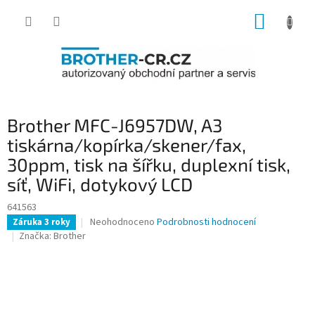
Přejít
NÁKUP
na
obsah
KOŠÍK
Brother MFC-J6957DW, A3
tiskárna/kopírka/skener/fax,
30ppm, tisk na šířku, duplexní tisk,
síť, WiFi, dotykový LCD
641563
Průměrné
Neohodnoceno
Podrobnosti hodnocení
Záruka 3 roky
hodnocení
Značka:
Brother
produktu
je
0,0
z
5
hvězdiček.