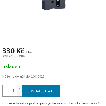
330 Kč
/ ks
273 Kč bez DPH
Měrná
Skladem
cena:
Můžeme doručit do:
10.8.2026
Přidat do košíku
Originální kazeta s páskou pro výrobu šablon STe-141 - černá, šířka 18