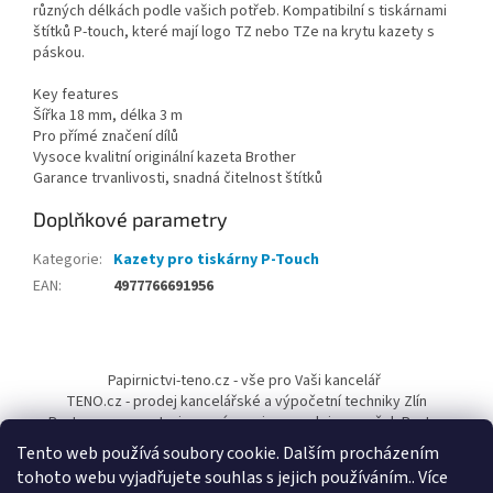
různých délkách podle vašich potřeb. Kompatibilní s tiskárnami
štítků P-touch, které mají logo TZ nebo TZe na krytu kazety s
páskou.
Key features
Šířka 18 mm, délka 3 m
Pro přímé značení dílů
Vysoce kvalitní originální kazeta Brother
Garance trvanlivosti, snadná čitelnost štítků
Doplňkové parametry
Kategorie
:
Kazety pro tiskárny P-Touch
EAN
:
4977766691956
Z
á
Papirnictvi-teno.cz - vše pro Vaši kancelář
p
TENO.cz - prodej kancelářské a výpočetní techniky Zlín
a
Pantum-cr.cz - autorizovaný servis a prodejce značek Pantum
t
Tento web používá soubory cookie. Dalším procházením
í
tohoto webu vyjadřujete souhlas s jejich používáním.. Více