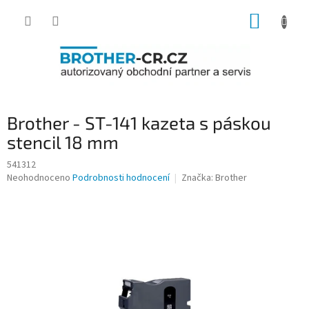
Přejít
NÁKUP
na
obsah
KOŠÍK
Brother - ST-141 kazeta s páskou
stencil 18 mm
541312
Průměrné
Neohodnoceno
Podrobnosti hodnocení
Značka:
Brother
hodnocení
produktu
je
0,0
z
5
hvězdiček.