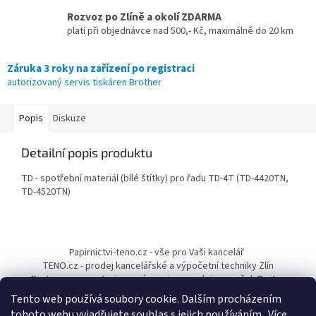
Rozvoz po Zlíně a okolí ZDARMA
platí při objednávce nad 500,- Kč, maximálně do 20 km
Záruka 3 roky na zařízení po registraci
autorizovaný servis tiskáren Brother
Popis
Diskuze
Detailní popis produktu
TD - spotřební materiál (bílé štítky) pro řadu TD-4T (TD-4420TN,
TD-4520TN)
Z
á
Papirnictvi-teno.cz - vše pro Vaši kancelář
p
TENO.cz - prodej kancelářské a výpočetní techniky Zlín
a
Pantum-cr.cz - autorizovaný servis a prodejce značek Pantum
t
Tento web používá soubory cookie. Dalším procházením
í
tohoto webu vyjadřujete souhlas s jejich používáním.. Více