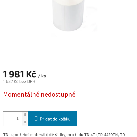
1 981 Kč
/ ks
1 637 Kč bez DPH
Měrná
Momentálně nedostupné
cena:
Přidat do košíku
TD - spotřební materiál (bílé štítky) pro řadu TD-4T (TD-4420TN, TD-