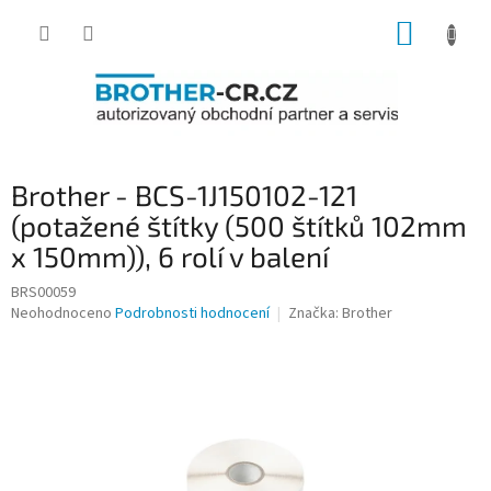
Přejít
NÁKUP
na
obsah
KOŠÍK
Brother - BCS-1J150102-121
(potažené štítky (500 štítků 102mm
x 150mm)), 6 rolí v balení
BRS00059
Průměrné
Neohodnoceno
Podrobnosti hodnocení
Značka:
Brother
hodnocení
produktu
je
0,0
z
5
hvězdiček.