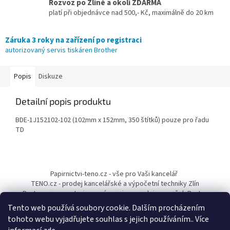
Rozvoz po Zlíně a okolí ZDARMA
platí při objednávce nad 500,- Kč, maximálně do 20 km
Záruka 3 roky na zařízení po registraci
autorizovaný servis tiskáren Brother
Popis
Diskuze
Detailní popis produktu
BDE-1J152102-102 (102mm x 152mm, 350 štítků) pouze pro řadu
TD
Z
á
Papirnictvi-teno.cz - vše pro Vaši kancelář
p
TENO.cz - prodej kancelářské a výpočetní techniky Zlín
a
Pantum-cr.cz - autorizovaný servis a prodejce značek Pantum
t
Tento web používá soubory cookie. Dalším procházením
í
tohoto webu vyjadřujete souhlas s jejich používáním.. Více