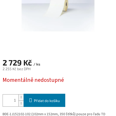
2 729 Kč
/ ks
2 255 Kč bez DPH
Měrná
Momentálně nedostupné
cena:
Přidat do košíku
BDE-1J152102-102 (102mm x 152mm, 350 štítků) pouze pro řadu TD