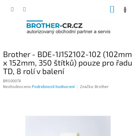
Přejít
NÁKUP
na
obsah
KOŠÍK
Brother - BDE-1J152102-102 (102mm
x 152mm, 350 štítků) pouze pro řadu
TD, 8 rolí v balení
BRS00078
Průměrné
Neohodnoceno
Podrobnosti hodnocení
Značka:
Brother
hodnocení
produktu
je
0,0
z
5
hvězdiček.