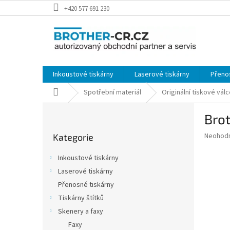
Přejít
+420 577 691 230
na
obsah
Inkoustové tiskárny
Laserové tiskárny
Přeno
Domů
Spotřební materiál
Originální tiskové vál
P
Brot
o
Přeskočit
s
Průměr
Neohod
Kategorie
kategorie
t
hodnoce
r
produkt
Inkoustové tiskárny
a
je
Laserové tiskárny
0,0
n
z
Přenosné tiskárny
n
5
í
Tiskárny štítků
hvězdič
p
Skenery a faxy
a
Faxy