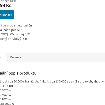
 Kč bez DPH
59 Kč
o košíku
á laserová multifunkční
na (nástupce MFC-
DWT) LCD displej 4,9"
ícený dotykový LCD
ení USB 2.0, Ethernet
e-T/100Base-
0Base-T, WiFi...
s
Diskuze
ailní popis produktu
nost cca 50 000 stran (1 str. / úkol), cca 130 000 stran (3 str. / úkol), vhodný 
-8410CDN
8260CDW
8360CDW
9310CDW
L8690CDW