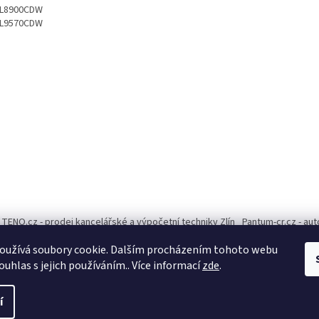
L8900CDW
L9570CDW
TENO.cz - prodej kancelářské a výpočetní techniky Zlín
Pantum-cr.cz - au
oužívá soubory cookie. Dalším procházením tohoto webu
ouhlas s jejich používáním.. Více informací
zde
.
í