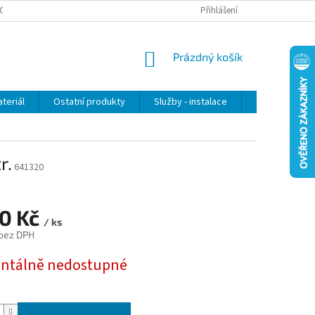
OSOBNÍCH ÚDAJŮ
Přihlášení
NÁKUPNÍ
Prázdný košík
KOŠÍK
teriál
Ostatní produkty
Služby - instalace
Obchodní po
r.
641320
60 Kč
/ ks
 bez DPH
tálně nedostupné