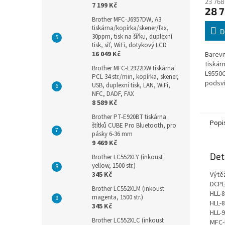
23 768
7 199 Kč
28 7
Brother MFC-J6957DW, A3
tiskárna/kopírka/skener/fax,
D
30ppm, tisk na šířku, duplexní
tisk, síť, WiFi, dotykový LCD
16 049 Kč
Barevn
tiskár
Brother MFC-L2922DW tiskárna
L9550C
PCL 34 str./min, kopírka, skener,
podsv
USB, duplexní tisk, LAN, WiFi,
Připoj
NFC, DADF, FAX
10Bas
8 589 Kč
TX/100
Brother PT-E920BT tiskárna
Popi
štítků CUBE Pro Bluetooth, pro
pásky 6-36 mm
9 469 Kč
Det
Brother LC552XLY (inkoust
yellow, 1500 str.)
345 Kč
Výtěž
DCPL
Brother LC552XLM (inkoust
HLL-
magenta, 1500 str.)
HLL-
345 Kč
HLL-
Brother LC552XLC (inkoust
MFC-