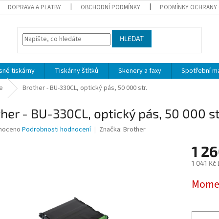
DOPRAVA A PLATBY
OBCHODNÍ PODMÍNKY
PODMÍNKY OCHRANY 
HLEDAT
sné tiskárny
Tiskárny štítků
Skenery a faxy
Spotřební ma
ce
Brother - BU-330CL, optický pás, 50 000 str.
her - BU-330CL, optický pás, 50 000 st
né
noceno
Podrobnosti hodnocení
Značka:
Brother
ní
1 2
u
1 041 Kč
Měrná
Momen
cena:
ek.