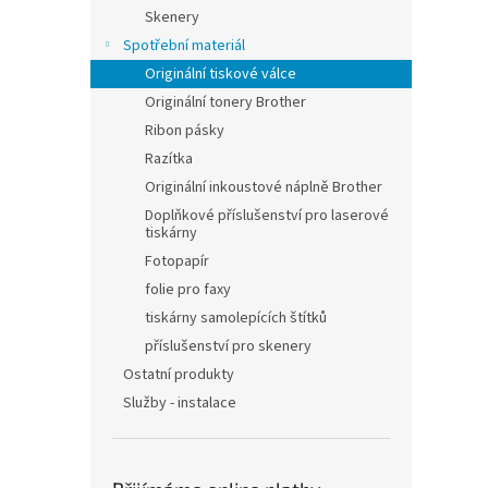
n
Skenery
e
Spotřební materiál
l
Originální tiskové válce
Originální tonery Brother
Ribon pásky
Razítka
Originální inkoustové náplně Brother
Doplňkové příslušenství pro laserové
tiskárny
Fotopapír
folie pro faxy
tiskárny samolepících štítků
příslušenství pro skenery
Ostatní produkty
Služby - instalace