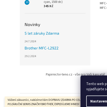
cyan, 1500 str.)
MFC-
345 Kč
MFC-
Novinky
5 let záruky Zdarma
24.7.2024
Brother MFC-L2922
29.2.2024
Z
á
Papirnictvi-teno.cz - vše pro Vaši kancelář
p
a
Tento web p
t
vyjadřujete s
í
Vážení zákazníci, nabízíme Vám DOPRAVU ZDARMA PO CELÉ ČR, ZÁRUČNÍ I
Nastaven
Copyright 2026
Brother ČR
. Všechna práva vyhrazena.
POZÁRUČNÍ SERVIS ZNAČKY BROTHER, EXPEDUJEME IHNED!