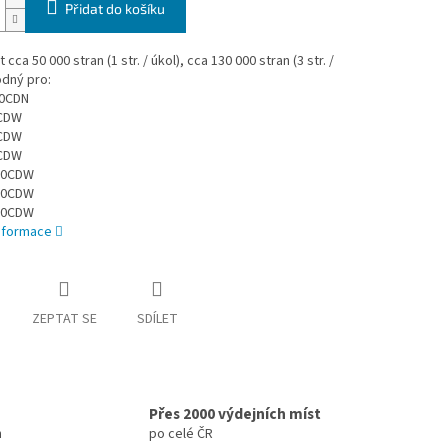
Přidat do košíku
cca 50 000 stran (1 str. / úkol), cca 130 000 stran (3 str. /
odný pro:
10CDN
0CDW
0CDW
0CDW
90CDW
00CDW
70CDW
informace
ZEPTAT SE
SDÍLET
Přes 2000 výdejních míst
h
po celé ČR