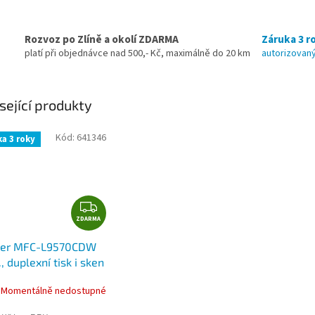
Rozvoz po Zlíně a okolí ZDARMA
Záruka 3 ro
platí při objednávce nad 500,- Kč, maximálně do 20 km
autorizovaný
sející produkty
Kód:
641346
a 3 roky
Z
ZDARMA
D
A
her MFC-L9570CDW
R
., duplexní tisk i sken
M
), 1 GB, ehternet,
A
Momentálně nedostupné
 NFC, fax