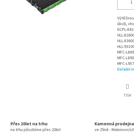
Výtěžnost 
úkol), vh
DCPL-84
HLL-826
HLL-836
HLL-931
MFC-L86
MFC-L89
MFC-L95
Detailní 
TISK
Přes 20let na trhu
Kamenná prodejna
na trhu působíme přes 20let
ve Zlíně - Malenovicíc