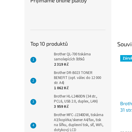
Přijímáme online platby
Top 10 produktů
Souvi
Brother QL-700 tiskárna
Záruk
samolepících štítků
2 319 Kč
Brother DR-B023 TONER
BENEFIT (opt. válec do 12 000
str. A4)
1 062 Kč
Brother HL-L2460DN (34 str.,
PCL6, USB 2.0, duplex, LAN)
Brot
3 959 Kč
31 str
Brother MFC-J2340DW, tiskárna
(DADF
A3/kopírka/skener A4/fax, tisk
WiFi,
na šířku, duplexní tisk, síť, WiFi,
dotykový LCD