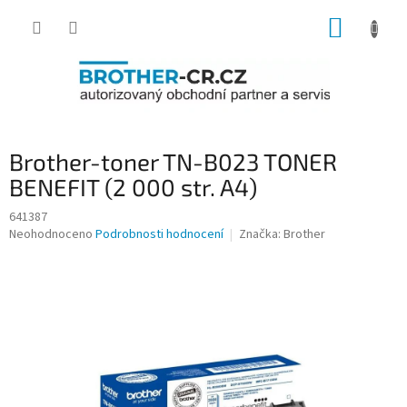
Přejít
NÁKUP
na
obsah
KOŠÍK
Brother-toner TN-B023 TONER
BENEFIT (2 000 str. A4)
641387
Průměrné
Neohodnoceno
Podrobnosti hodnocení
Značka:
Brother
hodnocení
produktu
je
0,0
z
5
hvězdiček.