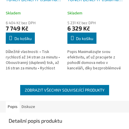
PCL 34 str./min, kopírka,
PCL 34 str./min, kopírka,
skener, USB, duplexní tisk,
skener, USB, duplexní tisk,
Skladem
Skladem
WIFI, ADF, FAX
LAN, WiFi
6 404 Kč bez DPH
5 231 Kč bez DPH
7 749 Kč
6 329 Kč
Do košíku
Do košíku
Důležité vlastnosti: • Tisk
Popis Maximalizujte svou
rychlostí až 34 stran za minutu •
efektivitu, ať už pracujete z
Oboustranný (duplexní) tisk, až
pohodlí domova nebo v
16 stran za minutu • Rychlost
kanceláři, díky bezproblémové
skenování až 22,5 obrázků za
konektivitě Brother DCP-
minutu3 • Dvouřádkový...
B7620DW. Tato černobílá
laserová tiskárna 3 v...
ZOBRAZIT VŠECHNY SOUVISEJÍCÍ PRODUKTY
Popis
Diskuze
Detailní popis produktu