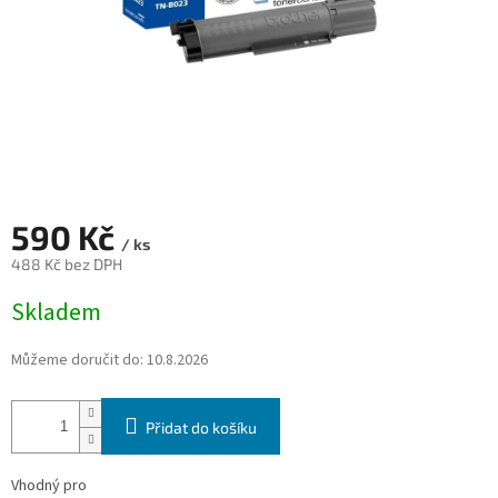
590 Kč
/ ks
488 Kč bez DPH
Měrná
Skladem
cena:
Můžeme doručit do:
10.8.2026
Přidat do košíku
Vhodný pro