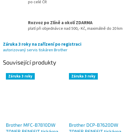
po celé ČR
Rozvoz po Zlíně a okolí ZDARMA
platí při objednávce nad 500,- Kč, maximálně do 20 km
Záruka 3 roky na zařízení po registraci
autorizovaný servis tiskáren Brother
Související produkty
Záruka 3 roky
Záruka 3 roky
Brother MFC-B7810DW
Brother DCP-B7620DW
TONER BENEFIT tiskárna
TONER BENEFIT tiskárna