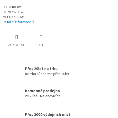
HLB2080DW
DCPB7520DW
MFCB7715DW
Detailní informace
ZEPTAT SE
SDÍLET
Přes 20let na trhu
na trhu působíme přes 20let
Kamenná prodejna
ve Zlíně - Malenovicích
Přes 2000 výdejních míst