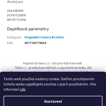
Vhodný pro
HLB2080DW
DCPB7520DW
MFCB7715DW
Doplňkové parametry
Kategorie
:
Originální tonery Brother
EAN
:
4977766779654
Z
á
Papirnictvi-teno.cz - vše pro Vaši kancelář
p
TENO.cz - prodej kancelářské a výpočetní techniky Zlín
a
Pantum-cr.cz - autorizovaný servis a prodejce značek Pantum
t
Tento web používá soubory cookie. Dalším procházením
í
tohoto webu vyjadřujete souhlas s jejich používáním.. Více
informací
zde
.
Nastavení
Vytvořil Shoptet