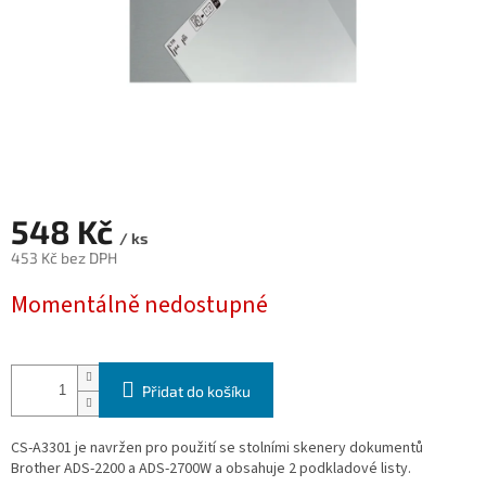
548 Kč
/ ks
453 Kč bez DPH
Měrná
Momentálně nedostupné
cena:
Přidat do košíku
CS-A3301 je navržen pro použití se stolními skenery dokumentů
Brother ADS-2200 a ADS-2700W a obsahuje 2 podkladové listy.