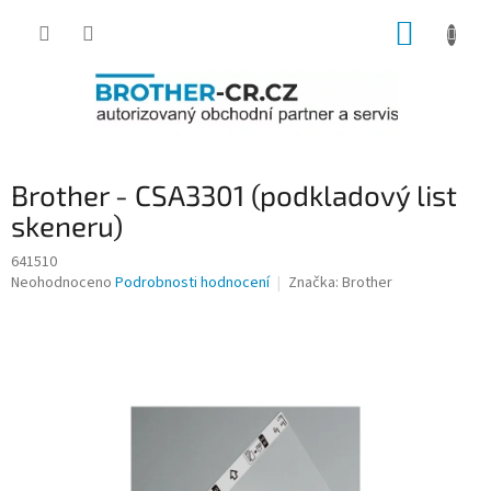
Přejít
NÁKUP
na
obsah
KOŠÍK
Brother - CSA3301 (podkladový list
skeneru)
641510
Průměrné
Neohodnoceno
Podrobnosti hodnocení
Značka:
Brother
hodnocení
produktu
je
0,0
z
5
hvězdiček.