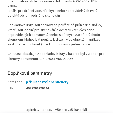
Pro použití se stolními skenery dokumentů ADS-2200 a ADS-
2700W
Ideální pro držení více, křehkých nebo nepravidelných tvarů
objektů během jediného skenování
Podkladové listy jsou opakovaně použitelné průhledné složky,
které jsou ideální pro skenování a ochranu křehkých nebo
nepravidelných dokumentů (nebo složených A3) při průchodu
skenerem. Mohou být použity k držení více objektů (například
seskupených účtenek) před průchodem v jedné dávce.
CS-A3301 obsahuje 2 podkladové listy v balení a byl vyroben pro
skenery dokumentů ADS-2200 a ADS-2700W.
Doplňkové parametry
Kategorie
:
příslušenství pro skenery
EAN
:
4977766776844
Z
á
Papirnictvi-teno.cz - vše pro Vaši kancelář