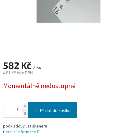
582 Kč
/ ks
481 Kč bez DPH
Měrná
Momentálně nedostupné
cena:
Přidat do košíku
podkladový list skeneru
Detailní informace