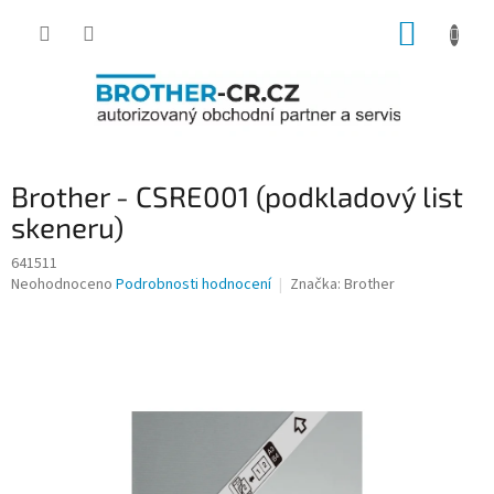
Přejít
NÁKUP
na
obsah
KOŠÍK
Brother - CSRE001 (podkladový list
skeneru)
641511
Průměrné
Neohodnoceno
Podrobnosti hodnocení
Značka:
Brother
hodnocení
produktu
je
0,0
z
5
hvězdiček.