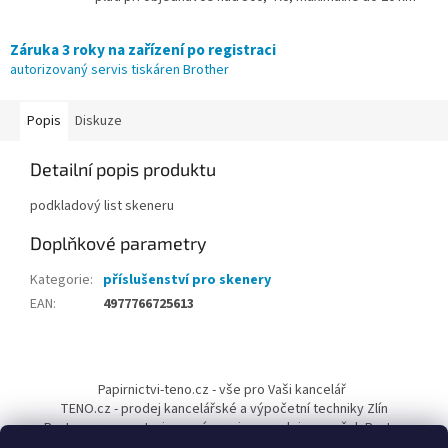
Záruka 3 roky na zařízení po registraci
autorizovaný servis tiskáren Brother
Popis
Diskuze
Detailní popis produktu
podkladový list skeneru
Doplňkové parametry
Kategorie
:
příslušenství pro skenery
EAN
:
4977766725613
Z
á
Papirnictvi-teno.cz - vše pro Vaši kancelář
p
TENO.cz - prodej kancelářské a výpočetní techniky Zlín
a
Pantum-cr.cz - autorizovaný servis a prodejce značek Pantum