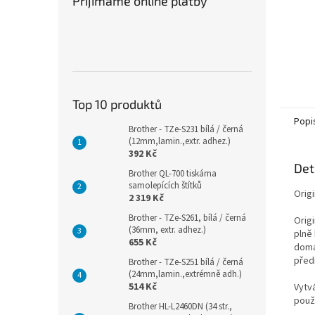
Přijímáme online platby
Top 10 produktů
Popi
Brother - TZe-S231 bílá / černá
(12mm,lamin.,extr. adhez.)
392 Kč
Det
Brother QL-700 tiskárna
samolepících štítků
Origi
2 319 Kč
Brother - TZe-S261, bílá / černá
Orig
(36mm, extr. adhez.)
plně 
655 Kč
domác
před
Brother - TZe-S251 bílá / černá
(24mm,lamin.,extrémně adh.)
514 Kč
Vytvá
použ
Brother HL-L2460DN (34 str.,