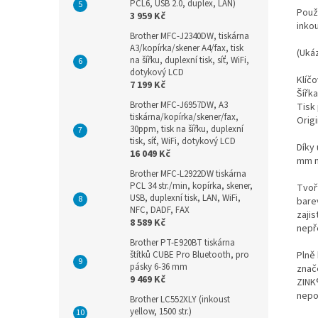
PCL6, USB 2.0, duplex, LAN)
Použ
3 959 Kč
inko
Brother MFC-J2340DW, tiskárna
A3/kopírka/skener A4/fax, tisk
(Ukáz
na šířku, duplexní tisk, síť, WiFi,
dotykový LCD
Klíčo
7 199 Kč
Šířk
Brother MFC-J6957DW, A3
Tisk
tiskárna/kopírka/skener/fax,
Origi
30ppm, tisk na šířku, duplexní
tisk, síť, WiFi, dotykový LCD
Díky 
16 049 Kč
mm m
Brother MFC-L2922DW tiskárna
PCL 34 str./min, kopírka, skener,
Tvořt
USB, duplexní tisk, LAN, WiFi,
bare
NFC, DADF, FAX
zajis
8 589 Kč
nepř
Brother PT-E920BT tiskárna
štítků CUBE Pro Bluetooth, pro
Plně
pásky 6-36 mm
znač
9 469 Kč
ZINK®
nepot
Brother LC552XLY (inkoust
yellow, 1500 str.)