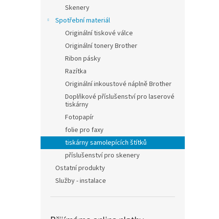
n
Skenery
e
Spotřební materiál
l
Originální tiskové válce
Originální tonery Brother
Ribon pásky
Razítka
Originální inkoustové náplně Brother
Doplňkové příslušenství pro laserové
tiskárny
Fotopapír
folie pro faxy
tiskárny samolepících štítků
příslušenství pro skenery
Ostatní produkty
Služby - instalace