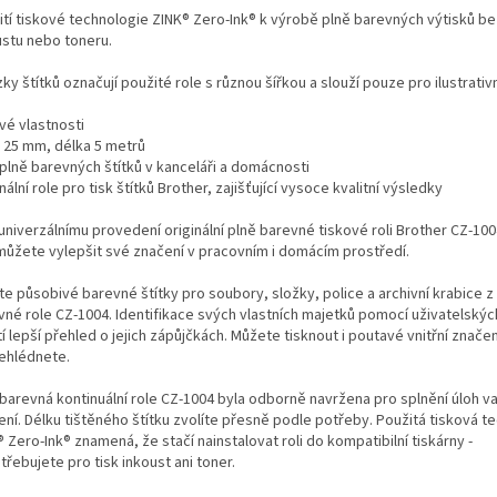
ití tiskové technologie ZINK® Zero-Ink® k výrobě plně barevných výtisků be
ustu nebo toneru.
ky štítků označují použité role s různou šířkou a slouží pouze pro ilustrativn
vé vlastnosti
a 25 mm, délka 5 metrů
 plně barevných štítků v kanceláři a domácnosti
nální role pro tisk štítků Brother, zajišťující vysoce kvalitní výsledky
univerzálnímu provedení originální plně barevné tiskové roli Brother CZ-100
ůžete vylepšit své značení v pracovním i domácím prostředí.
e působivé barevné štítky pro soubory, složky, police a archivní krabice z
vné role CZ-1004. Identifikace svých vlastních majetků pomocí uživatelských
tí lepší přehled o jejich zápůjčkách. Můžete tisknout i poutavé vnitřní značen
ehlédnete.
 barevná kontinuální role CZ-1004 byla odborně navržena pro splnění úloh 
ení. Délku tištěného štítku zvolíte přesně podle potřeby. Použitá tisková t
 Zero-Ink® znamená, že stačí nainstalovat roli do kompatibilní tiskárny -
řebujete pro tisk inkoust ani toner.