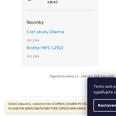
345 Kč
Novinky
5 let záruky Zdarma
24.7.2024
Brother MFC-L2922
29.2.2024
Z
á
Papirnictvi-teno.cz - vše pro Vaši kancelář
p
a
Tento web p
t
vyjadřujete s
í
Vážení zákazníci, nabízíme Vám DOPRAVU ZDARMA PO CELÉ ČR, ZÁRUČNÍ I
Nastaven
Copyright 2026
Brother ČR
. Všechna práva vyhrazena.
POZÁRUČNÍ SERVIS ZNAČKY BROTHER, EXPEDUJEME IHNED!