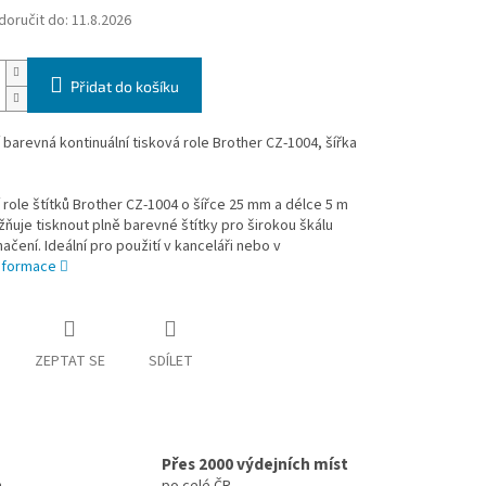
oručit do:
11.8.2026
Přidat do košíku
í barevná kontinuální tisková role Brother CZ-1004, šířka
í role štítků Brother CZ-1004 o šířce 25 mm a délce 5 m
uje tisknout plně barevné štítky pro širokou škálu
ačení. Ideální pro použití v kanceláři nebo v
informace
ZEPTAT SE
SDÍLET
Přes 2000 výdejních míst
h
po celé ČR