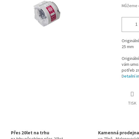
Můžeme d
Origináln
25 mm
Origináln
vám umožň
potřeb zn
Detailní 
TISK
Přes 20let na trhu
Kamenná prodejna
na trhu působíme přes 20let
ve Zlíně - Malenovicíc