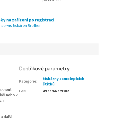
ky na zařízení po registraci
 servis tiskáren Brother
Doplňkové parametry
tiskárny samolepících
Kategorie
:
štítků
isknout
EAN
:
4977766779302
láři nebo v
ých
a další