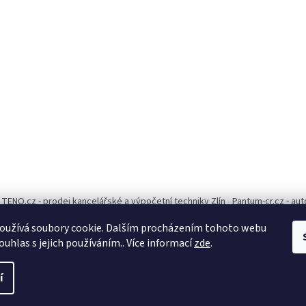
TENO.cz - prodej kancelářské a výpočetní techniky Zlín
Pantum-cr.cz - au
oužívá soubory cookie. Dalším procházením tohoto webu
ouhlas s jejich používáním.. Více informací
zde
.
í