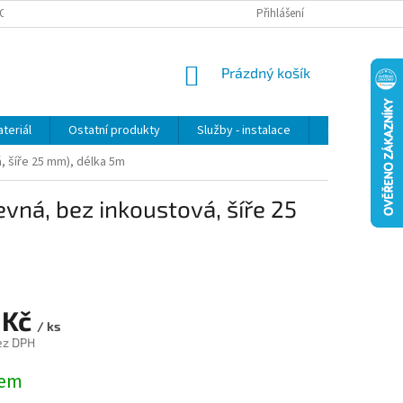
OSOBNÍCH ÚDAJŮ
Přihlášení
NÁKUPNÍ
Prázdný košík
KOŠÍK
teriál
Ostatní produkty
Služby - instalace
Obchodní po
, šíře 25 mm), délka 5m
vná, bez inkoustová, šíře 25
 Kč
/ ks
ez DPH
dem