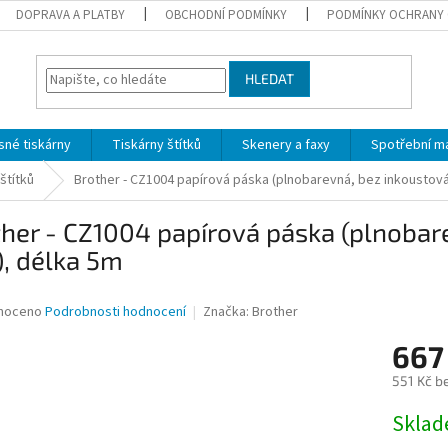
DOPRAVA A PLATBY
OBCHODNÍ PODMÍNKY
PODMÍNKY OCHRANY 
HLEDAT
sné tiskárny
Tiskárny štítků
Skenery a faxy
Spotřební ma
štítků
Brother - CZ1004 papírová páska (plnobarevná, bez inkoustová
her - CZ1004 papírová páska (plnobare
, délka 5m
né
noceno
Podrobnosti hodnocení
Značka:
Brother
ní
667
u
551 Kč b
Měrná
Skla
cena:
ek.