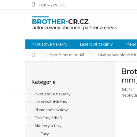
Přejít
+420 577 691 230
na
obsah
Inkoustové tiskárny
Laserové tiskárny
Přeno
Domů
Spotřební materiál
tiskárny samolepících 
P
Brot
o
Přeskočit
s
mm)
Kategorie
kategorie
t
641474
r
Inkoustové tiskárny
Průměr
Neohod
a
hodnoce
Laserové tiskárny
n
produkt
Přenosné tiskárny
n
je
í
Tiskárny štítků
0,0
z
p
Skenery a faxy
5
a
Faxy
hvězdič