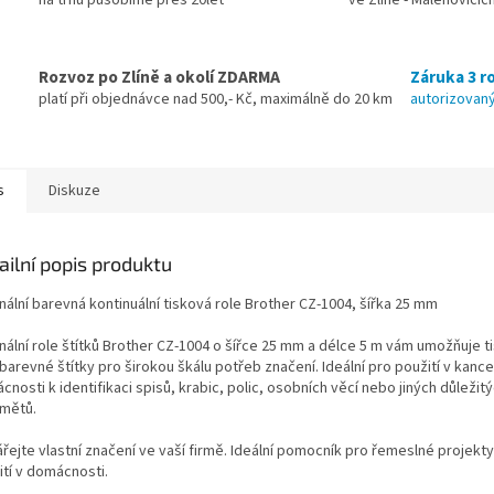
Rozvoz po Zlíně a okolí ZDARMA
Záruka 3 ro
platí při objednávce nad 500,- Kč, maximálně do 20 km
autorizovaný
s
Diskuze
ailní popis produktu
nální barevná kontinuální tisková role Brother CZ-1004, šířka 25 mm
inální role štítků Brother CZ-1004 o šířce 25 mm a délce 5 m vám umožňuje t
barevné štítky pro širokou škálu potřeb značení. Ideální pro použití v kance
nosti k identifikaci spisů, krabic, polic, osobních věcí nebo jiných důležit
mětů.
řejte vlastní značení ve vaší firmě. Ideální pomocník pro řemeslné projekty 
ití v domácnosti.