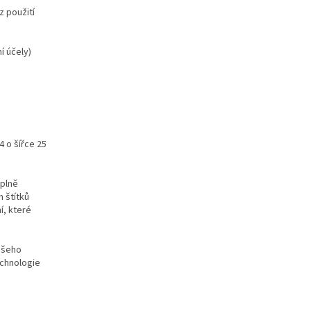
z použití
í účely)
4 o šířce 25
 plně
 štítků
í, které
vašeho
echnologie