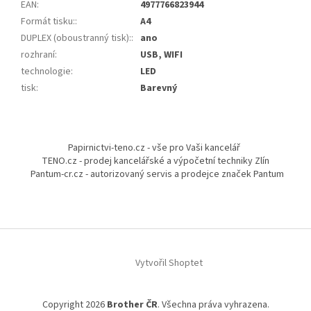
EAN
:
4977766823944
Formát tisku:
:
A4
DUPLEX (oboustranný tisk):
:
ano
rozhraní
:
USB, WIFI
technologie
:
LED
tisk
:
Barevný
Z
á
Papirnictvi-teno.cz - vše pro Vaši kancelář
p
TENO.cz - prodej kancelářské a výpočetní techniky Zlín
a
Pantum-cr.cz - autorizovaný servis a prodejce značek Pantum
t
í
Vytvořil Shoptet
Copyright 2026
Brother ČR
. Všechna práva vyhrazena.