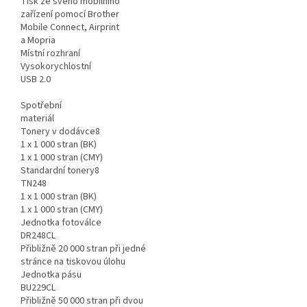
Tisk ze svého mobilního
zařízení pomocí Brother
Mobile Connect, Airprint
a Mopria
Místní rozhraní
Vysokorychlostní
USB 2.0
Spotřební
materiál
Tonery v dodávce8
1 x 1 000 stran (BK)
1 x 1 000 stran (CMY)
Standardní tonery8
TN248
1 x 1 000 stran (BK)
1 x 1 000 stran (CMY)
Jednotka fotoválce
DR248CL
Přibližně 20 000 stran při jedné
stránce na tiskovou úlohu
Jednotka pásu
BU229CL
Přibližně 50 000 stran při dvou