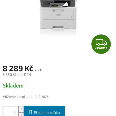
Z
ZDARMA
D
A
8 289 Kč
/ ks
R
6 850 Kč bez DPH
Měrná
M
Skladem
cena:
A
Můžeme doručit do:
11.8.2026
Přidat do košíku