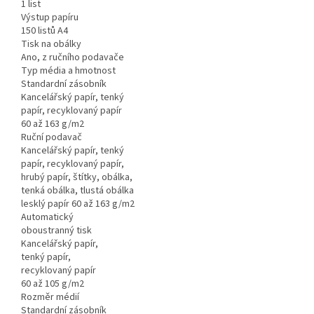
1 list
Výstup papíru
150 listů A4
Tisk na obálky
Ano, z ručního podavače
Typ média a hmotnost
Standardní zásobník
Kancelářský papír, tenký
papír, recyklovaný papír
60 až 163 g/m2
Ruční podavač
Kancelářský papír, tenký
papír, recyklovaný papír,
hrubý papír, štítky, obálka,
tenká obálka, tlustá obálka
lesklý papír 60 až 163 g/m2
Automatický
oboustranný tisk
Kancelářský papír,
tenký papír,
recyklovaný papír
60 až 105 g/m2
Rozměr médií
Standardní zásobník