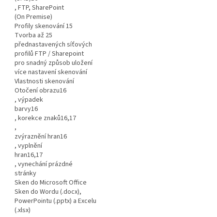
, FTP, SharePoint
(On Premise)
Profily skenování 15
Tvorba až 25
přednastavených síťových
profilů FTP / Sharepoint
pro snadný způsob uložení
více nastavení skenování
Vlastnosti skenování
Otočení obrazu16
, výpadek
barvy16
, korekce znaků16,17
,
zvýraznění hran16
, vyplnění
hran16,17
, vynechání prázdné
stránky
Sken do Microsoft Office
Sken do Wordu (.docx),
PowerPointu (.pptx) a Excelu
(.xlsx)