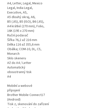
A4, Letter, Legal, Mexico
Legal, India Legal,
Executive, A5,
A5 dlouhý okraj, A6,
B5 (JIS), B5 (ISO), B6 (JIS),
A4 krátké (270 mm), Folio,
16K (195 x 270 mm)
Ruční podavač
Šířka 76,2 až 216 mm
Délka 116 až 355,6 mm
Obálka; COM-10, DL, C5,
Monarch
Sklo skeneru
Až do A4 / Letter
Automatický
oboustranný tisk
A4
Mobilní a webové
připojení
Brother Mobile Connect17
(Android)
Tisk z, skenování do zařízení