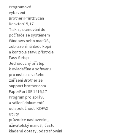
Programové
vybavení
Brother iPrint&Scan
Desktop15,17
Tisk z, skenování do
počítače se systémem
Windows nebo macOS,
zobrazení náhledu kopií
a kontrola stavu přístroje
Easy Setup
Jednoduchý přístup
k ovladačům a softwaru
pro instalaci vašeho
zařízení Brother ze
support.brother.com
PaperPort SE 1416,17
Program pro správu
a sdílení dokumentů
od společnosti KOFAX
Utility
průvodce nastavením,
uživatelský manuál, často
kladené dotazy, odstraňování