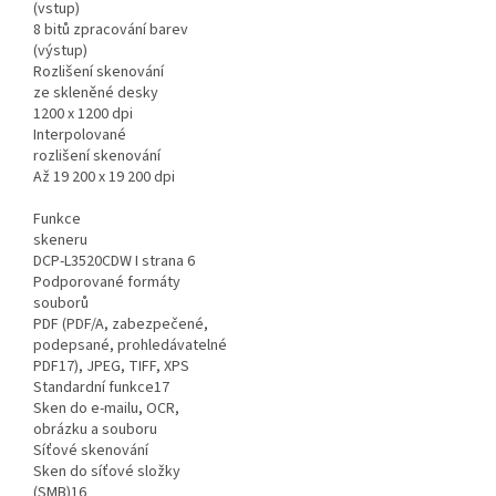
(vstup)
8 bitů zpracování barev
(výstup)
Rozlišení skenování
ze skleněné desky
1200 x 1200 dpi
Interpolované
rozlišení skenování
Až 19 200 x 19 200 dpi
Funkce
skeneru
DCP-L3520CDW I strana 6
Podporované formáty
souborů
PDF (PDF/A, zabezpečené,
podepsané, prohledávatelné
PDF17), JPEG, TIFF, XPS
Standardní funkce17
Sken do e-mailu, OCR,
obrázku a souboru
Síťové skenování
Sken do síťové složky
(SMB)16