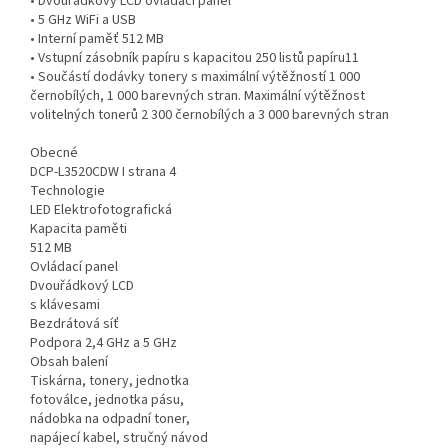
• Dvouřádkový LCD ovládací panel
• 5 GHz WiFi a USB
• Interní paměť 512 MB
• Vstupní zásobník papíru s kapacitou 250 listů papíru11
• Součástí dodávky tonery s maximální výtěžností 1 000
černobílých, 1 000 barevných stran. Maximální výtěžnost
volitelných tonerů 2 300 černobílých a 3 000 barevných stran
Obecné
DCP-L3520CDW I strana 4
Technologie
LED Elektrofotografická
Kapacita paměti
512 MB
Ovládací panel
Dvouřádkový LCD
s klávesami
Bezdrátová síť
Podpora 2,4 GHz a 5 GHz
Obsah balení
Tiskárna, tonery, jednotka
fotoválce, jednotka pásu,
nádobka na odpadní toner,
napájecí kabel, stručný návod