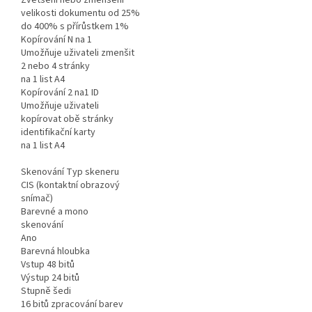
Zvětšení nebo zmenšení
velikosti dokumentu od 25%
do 400% s přírůstkem 1%
Kopírování N na 1
Umožňuje uživateli zmenšit
2 nebo 4 stránky
na 1 list A4
Kopírování 2 na1 ID
Umožňuje uživateli
kopírovat obě stránky
identifikační karty
na 1 list A4
Skenování Typ skeneru
CIS (kontaktní obrazový
snímač)
Barevné a mono
skenování
Ano
Barevná hloubka
Vstup 48 bitů
Výstup 24 bitů
Stupně šedi
16 bitů zpracování barev