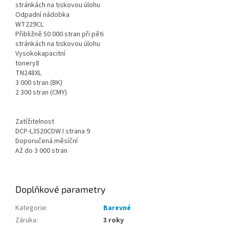
stránkách na tiskovou úlohu
Odpadní nádobka
WT229CL
Přibližně 50 000 stran při pěti
stránkách na tiskovou úlohu
Vysokokapacitní
tonery8
TN248XL
3 000 stran (BK)
2 300 stran (CMY)
Zatížitelnost
DCP-L3520CDW I strana 9
Doporučená měsíční
Až do 3 000 stran
Doplňkové parametry
Kategorie
:
Barevné
Záruka
:
3 roky