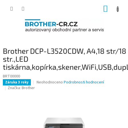
Přejít
NÁKUP
na
obsah
KOŠÍK
Brother DCP-L3520CDW, A4,18 str/18
str.,LED
tiskárna,kopírka,skener,WiFi,USB,dup
BRT00000
Průměrné
Neohodnoceno
Podrobnosti hodnocení
Záruka 3 roky
hodnocení
Značka:
Brother
produktu
je
0,0
z
5
hvězdiček.