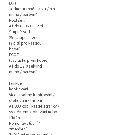
(A4)
Jednostranně: 18 str./min.
mono / barevně
Rozlišení
Až do 600 x 600 dpi
Stupně šedi
256 stupňů šedi
(8 bitů pro každou
barvu)
FCOT
(čas tisku první kopie)
Až do 17,0 sekund
mono / barevně
Funkce
kopírování
Vícenásobné kopírování /
stohování / třídění
Až 999 kopií každé stránky /
systémem stohování nebo
třídění
Poměr zvětšení /
zmenšení