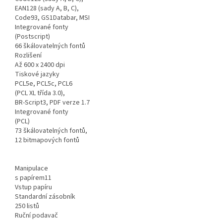
EAN128 (sady A, B, C),
Code93, GS1Databar, MSI
Integrované fonty
(Postscript)
66 škálovatelných fontů
Rozlišení
Až 600 x 2400 dpi
Tiskové jazyky
PCL5e, PCL5c, PCL6
(PCL XL třída 3.0),
BR-Script3, PDF verze 1.7
Integrované fonty
(PCL)
73 škálovatelných fontů,
12 bitmapových fontů
Manipulace
s papírem11
Vstup papíru
Standardní zásobník
250 listů
Ruční podavač