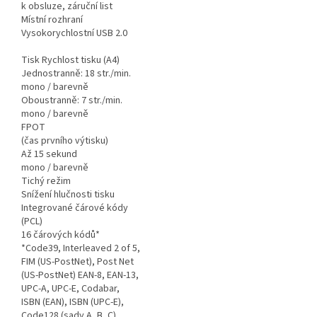
k obsluze, záruční list
Místní rozhraní
Vysokorychlostní USB 2.0
Tisk Rychlost tisku (A4)
Jednostranně: 18 str./min.
mono / barevně
Oboustranně: 7 str./min.
mono / barevně
FPOT
(čas prvního výtisku)
Až 15 sekund
mono / barevně
Tichý režim
Snížení hlučnosti tisku
Integrované čárové kódy
(PCL)
16 čárových kódů*
*Code39, Interleaved 2 of 5,
FIM (US-PostNet), Post Net
(US-PostNet) EAN-8, EAN-13,
UPC-A, UPC-E, Codabar,
ISBN (EAN), ISBN (UPC-E),
Code128 (sady A, B, C),