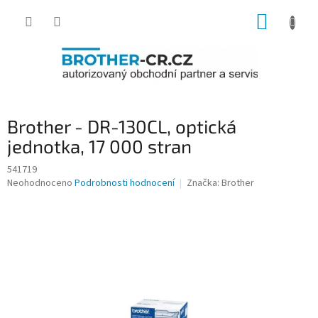
Přejít
NÁKUP
na
obsah
KOŠÍK
Brother - DR-130CL, optická
jednotka, 17 000 stran
541719
Průměrné
Neohodnoceno
Podrobnosti hodnocení
Značka:
Brother
hodnocení
produktu
je
0,0
z
5
hvězdiček.