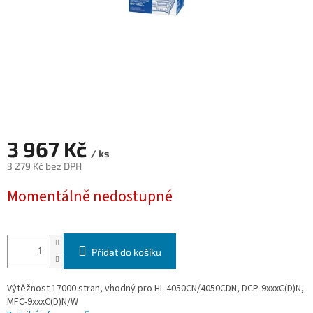
3 967 Kč
/ ks
3 279 Kč bez DPH
Měrná
Momentálně nedostupné
cena:
Přidat do košíku
Výtěžnost 17000 stran, vhodný pro HL-4050CN/4050CDN, DCP-9xxxC(D)N,
MFC-9xxxC(D)N/W