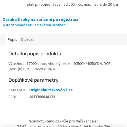
platí při objednávce nad 500,- Kč, maximálně do 20 km
Záruka 3 roky na zařízení po registraci
autorizovaný servis tiskáren Brother
Popis
Diskuze
Detailní popis produktu
Výtěžnost 17000 stran, vhodný pro HL-4050CN/4050CDN, DCP-
9xxxC(D)N, MFC-9xxxC(D)N/W
Doplňkové parametry
Kategorie
:
Originální tiskové válce
EAN
:
4977766648172
Z
á
Papirnictvi-teno.cz - vše pro Vaši kancelář
p
TENO.cz - prodej kancelářské a výpočetní techniky Zlín