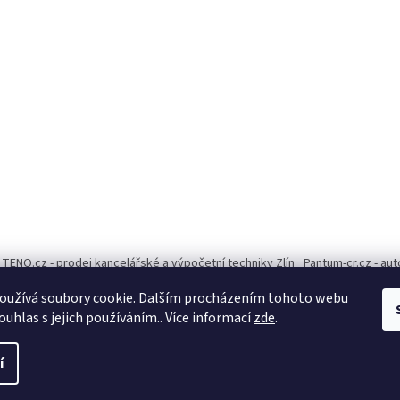
TENO.cz - prodej kancelářské a výpočetní techniky Zlín
Pantum-cr.cz - au
oužívá soubory cookie. Dalším procházením tohoto webu
ouhlas s jejich používáním.. Více informací
zde
.
í