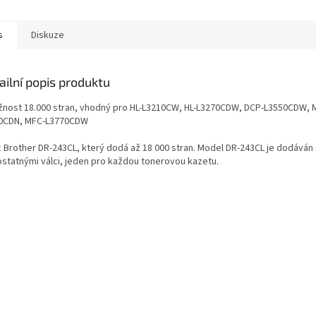
s
Diskuze
ailní popis produktu
žnost 18.000 stran, vhodný pro HL-L3210CW, HL-L3270CDW, DCP-L3550CDW, 
0CDN, MFC-L3770CDW
c Brother DR-243CL, který dodá až 18 000 stran. Model DR-243CL je dodáván 
statnými válci, jeden pro každou tonerovou kazetu.