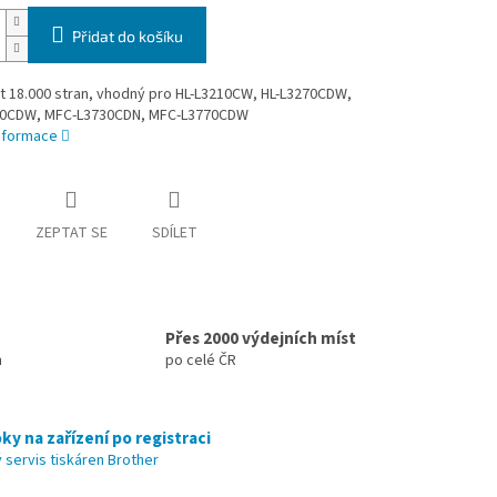
Přidat do košíku
t 18.000 stran, vhodný pro HL-L3210CW, HL-L3270CDW,
0CDW, MFC-L3730CDN, MFC-L3770CDW
informace
ZEPTAT SE
SDÍLET
Přes 2000 výdejních míst
h
po celé ČR
ky na zařízení po registraci
 servis tiskáren Brother