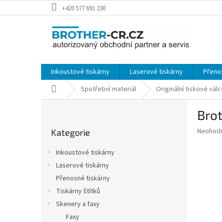
Přejít
+420 577 691 230
na
obsah
Inkoustové tiskárny
Laserové tiskárny
Přeno
Domů
Spotřební materiál
Originální tiskové vál
P
Brot
o
Přeskočit
s
Průměr
Neohod
Kategorie
kategorie
t
hodnoce
r
produkt
Inkoustové tiskárny
a
je
Laserové tiskárny
0,0
n
z
Přenosné tiskárny
n
5
í
Tiskárny štítků
hvězdič
p
Skenery a faxy
a
Faxy