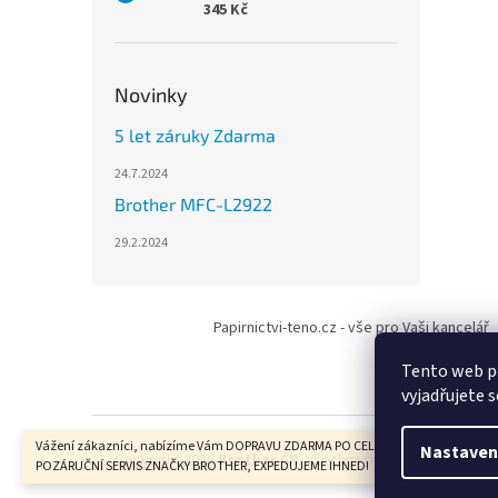
345 Kč
Novinky
5 let záruky Zdarma
24.7.2024
Brother MFC-L2922
29.2.2024
Z
á
Papirnictvi-teno.cz - vše pro Vaši kancelář
p
a
Tento web p
t
vyjadřujete s
í
Vážení zákazníci, nabízíme Vám DOPRAVU ZDARMA PO CELÉ ČR, ZÁRUČNÍ I
Nastaven
Copyright 2026
Brother ČR
. Všechna práva vyhrazena.
POZÁRUČNÍ SERVIS ZNAČKY BROTHER, EXPEDUJEME IHNED!