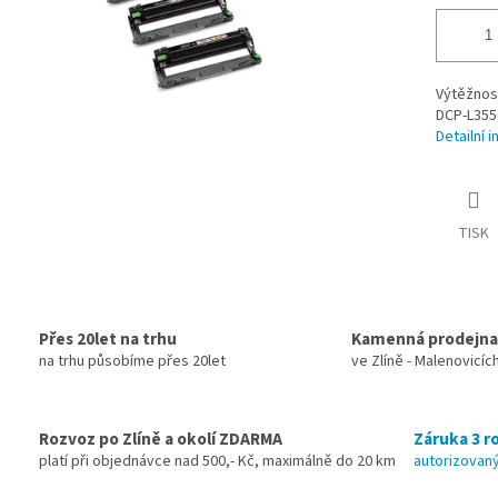
Výtěžnos
DCP-L355
Detailní 
TISK
Přes 20let na trhu
Kamenná prodejna
na trhu působíme přes 20let
ve Zlíně - Malenovicíc
Rozvoz po Zlíně a okolí ZDARMA
Záruka 3 ro
platí při objednávce nad 500,- Kč, maximálně do 20 km
autorizovaný