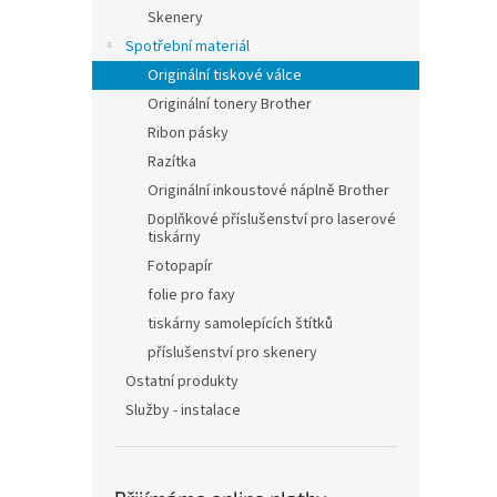
n
Skenery
e
Spotřební materiál
l
Originální tiskové válce
Originální tonery Brother
Ribon pásky
Razítka
Originální inkoustové náplně Brother
Doplňkové příslušenství pro laserové
tiskárny
Fotopapír
folie pro faxy
tiskárny samolepících štítků
příslušenství pro skenery
Ostatní produkty
Služby - instalace