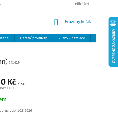
OSOBNÍCH ÚDAJŮ
Přihlášení
NÁKUPNÍ
Prázdný košík
KOŠÍK
teriál
Ostatní produkty
Služby - instalace
Obchodní po
an)
641429
50 Kč
/ ks
 bez DPH
dem
oručit do:
10.8.2026