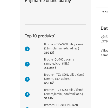
Přijímáme online platby
Popi
Det
Top 10 produktů
Výtě
L373
Brother - TZe-S231 bílá / černá
(12mm,lamin.,extr. adhez.)
Vále
392 Kč
samo
Brother QL-700 tiskárna
samolepících štítků
2 319 Kč
Brother - TZe-S261, bílá / černá
(36mm, extr. adhez.)
655 Kč
Brother - TZe-S251 bílá / černá
(24mm,lamin.,extrémně adh.)
514 Kč
Brother HL-L2460DN (34 str.,