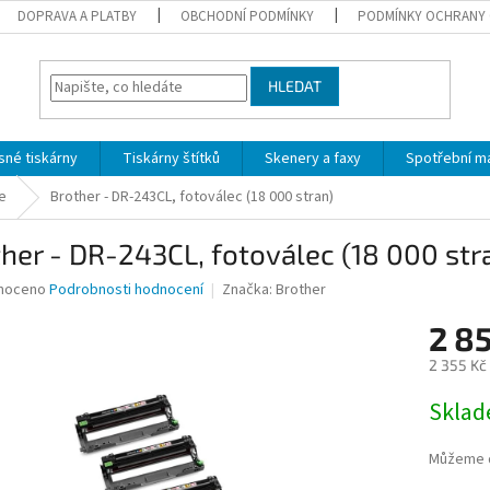
DOPRAVA A PLATBY
OBCHODNÍ PODMÍNKY
PODMÍNKY OCHRANY 
HLEDAT
sné tiskárny
Tiskárny štítků
Skenery a faxy
Spotřební ma
ce
Brother - DR-243CL, fotoválec (18 000 stran)
her - DR-243CL, fotoválec (18 000 str
né
noceno
Podrobnosti hodnocení
Značka:
Brother
ní
2 8
u
2 355 Kč
Měrná
Skla
cena:
ek.
Můžeme d