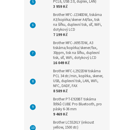
PCL6, USB 2.0, duplex, LAN)
3 959 Kč
Brother MFC-J2340DW, tiskárna
A3/kopírka/skener A4/fax, tisk
na šířku, duplexní tisk, síť, WiFi,
dotykový LCD
7 199 Kč
Brother MFC-J6957DW, A3
tiskárna/kopírka/skener/fax,
30ppm, tisk na šířku, duplexní
tisk, síť, WiFi, dotykový LCD
16 049 Kč
Brother MFC-L2922DW tiskárna
PCL 34 str./min, kopírka, skener,
USB, duplexní tisk, LAN, WiFi,
NFC, DADF, FAX
8 589 Kč
Brother PT-E920BT tiskárna
štítků CUBE Pro Bluetooth, pro
pásky 6-36 mm
9 469 Kč
Brother LC552XLY (inkoust
yellow, 1500 str.)