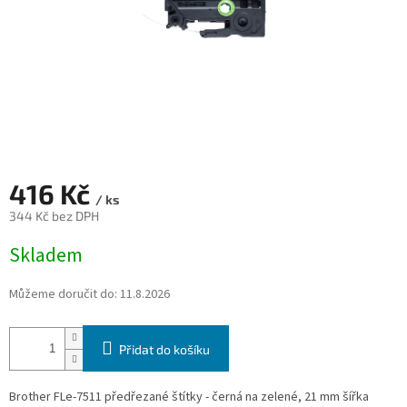
416 Kč
/ ks
344 Kč bez DPH
Měrná
Skladem
cena:
Můžeme doručit do:
11.8.2026
Přidat do košíku
Brother FLe-7511 předřezané štítky - černá na zelené, 21 mm šířka