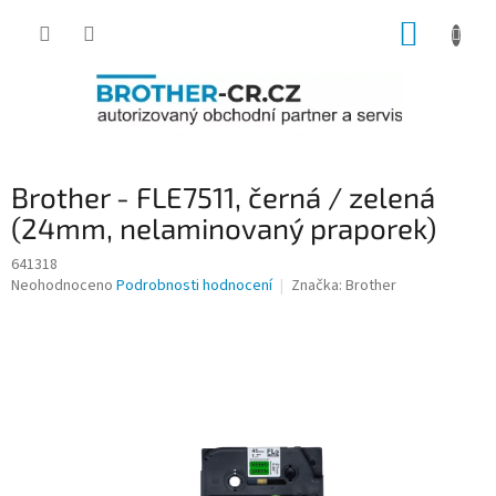
Přejít
NÁKUP
na
obsah
KOŠÍK
Brother - FLE7511, černá / zelená
(24mm, nelaminovaný praporek)
641318
Průměrné
Neohodnoceno
Podrobnosti hodnocení
Značka:
Brother
hodnocení
produktu
je
0,0
z
5
hvězdiček.