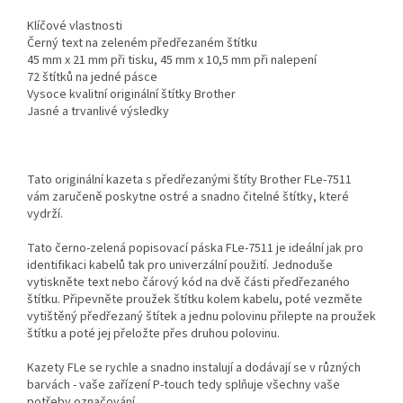
Klíčové vlastnosti
Černý text na zeleném předřezaném štítku
45 mm x 21 mm při tisku, 45 mm x 10,5 mm při nalepení
72 štítků na jedné pásce
Vysoce kvalitní originální štítky Brother
Jasné a trvanlivé výsledky
Tato originální kazeta s předřezanými štíty Brother FLe-7511
vám zaručeně poskytne ostré a snadno čitelné štítky, které
vydrží.
Tato černo-zelená popisovací páska FLe-7511 je ideální jak pro
identifikaci kabelů tak pro univerzální použití. Jednoduše
vytiskněte text nebo čárový kód na dvě části předřezaného
štítku. Připevněte proužek štítku kolem kabelu, poté vezměte
vytištěný předřezaný štítek a jednu polovinu přilepte na proužek
štítku a poté jej přeložte přes druhou polovinu.
Kazety FLe se rychle a snadno instalují a dodávají se v různých
barvách - vaše zařízení P-touch tedy splňuje všechny vaše
potřeby označování.