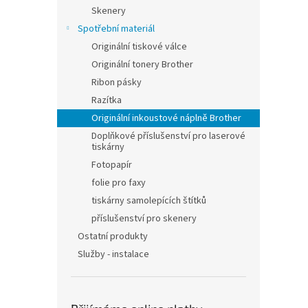
n
Skenery
e
Spotřební materiál
l
Originální tiskové válce
Originální tonery Brother
Ribon pásky
Razítka
Originální inkoustové náplně Brother
Doplňkové příslušenství pro laserové
tiskárny
Fotopapír
folie pro faxy
tiskárny samolepících štítků
příslušenství pro skenery
Ostatní produkty
Služby - instalace