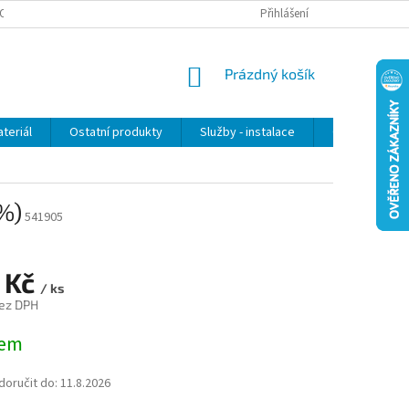
OSOBNÍCH ÚDAJŮ
Přihlášení
NÁKUPNÍ
Prázdný košík
KOŠÍK
teriál
Ostatní produkty
Služby - instalace
Obchodní po
5%)
541905
 Kč
/ ks
ez DPH
dem
oručit do:
11.8.2026