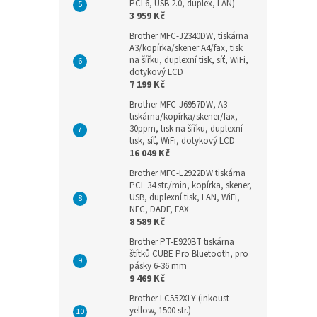
PCL6, USB 2.0, duplex, LAN)
3 959 Kč
Brother MFC-J2340DW, tiskárna
A3/kopírka/skener A4/fax, tisk
na šířku, duplexní tisk, síť, WiFi,
dotykový LCD
7 199 Kč
Brother MFC-J6957DW, A3
tiskárna/kopírka/skener/fax,
30ppm, tisk na šířku, duplexní
tisk, síť, WiFi, dotykový LCD
16 049 Kč
Brother MFC-L2922DW tiskárna
PCL 34 str./min, kopírka, skener,
USB, duplexní tisk, LAN, WiFi,
NFC, DADF, FAX
8 589 Kč
Brother PT-E920BT tiskárna
štítků CUBE Pro Bluetooth, pro
pásky 6-36 mm
9 469 Kč
Brother LC552XLY (inkoust
yellow, 1500 str.)