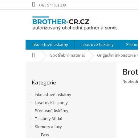
Přejít
+420 577 691 230
na
obsah
Inkoustové tiskárny
Laserové tiskárny
Přeno
Domů
Spotřební materiál
Originální inkoustové
P
Brot
o
Přeskočit
s
Průměr
Neohod
Kategorie
kategorie
t
hodnoce
r
produkt
Inkoustové tiskárny
a
je
Laserové tiskárny
0,0
n
z
Přenosné tiskárny
n
5
í
Tiskárny štítků
hvězdič
p
Skenery a faxy
a
Faxy