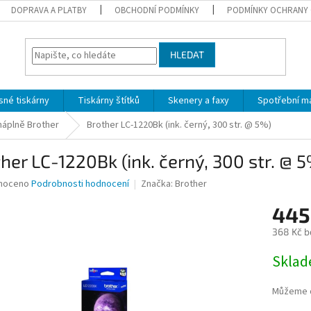
DOPRAVA A PLATBY
OBCHODNÍ PODMÍNKY
PODMÍNKY OCHRANY 
HLEDAT
sné tiskárny
Tiskárny štítků
Skenery a faxy
Spotřební ma
 náplně Brother
Brother LC-1220Bk (ink. černý, 300 str. @ 5%)
her LC-1220Bk (ink. černý, 300 str. @ 
né
noceno
Podrobnosti hodnocení
Značka:
Brother
ní
445
u
368 Kč b
Měrná
Skla
cena:
ek.
Můžeme d