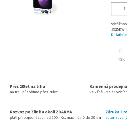
Výtěžnos
J925DW, 
Detailní 
TISK
Přes 20let na trhu
Kamenná prodejna
na trhu působíme přes 20let
ve Zlíně - Malenovicíc
Rozvoz po Zlíně a okolí ZDARMA
Záruka 3 ro
platí při objednávce nad 500,- Kč, maximálně do 20 km
autorizovaný