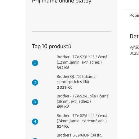
Přijímáme online platby
Popi
Det
Top 10 produktů
Výtě
J625
Brother - TZe-S231 bílá / černá
(12mm,lamin.,extr. adhez.)
392 Kč
Brother QL-700 tiskárna
samolepících štítků
2 319 Kč
Brother - TZe-S261, bílá / černá
(36mm, extr. adhez.)
655 Kč
Brother - TZe-S251 bílá / černá
(24mm,lamin.,extrémně adh.)
514 Kč
Brother HL-L2460DN (34 str.,