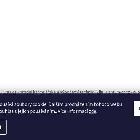
TENO.cz - prodej kancelářské a výpočetní techniky Zlín
Pantum-cr.cz - au
oužívá soubory cookie. Dalším procházením tohoto webu
ouhlas s jejich používáním.. Více informací
zde
.
í