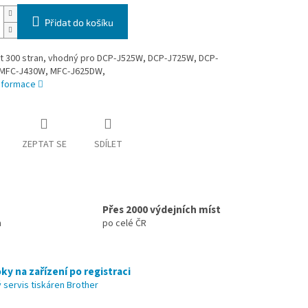
Přidat do košíku
t 300 stran, vhodný pro DCP-J525W, DCP-J725W, DCP-
MFC-J430W, MFC-J625DW,
informace
ZEPTAT SE
SDÍLET
Přes 2000 výdejních míst
h
po celé ČR
ky na zařízení po registraci
 servis tiskáren Brother