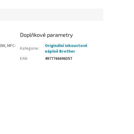
Doplňkové parametry
30W, MFC-
Originální inkoustové
Kategorie
:
náplně Brother
EAN
:
4977766696357