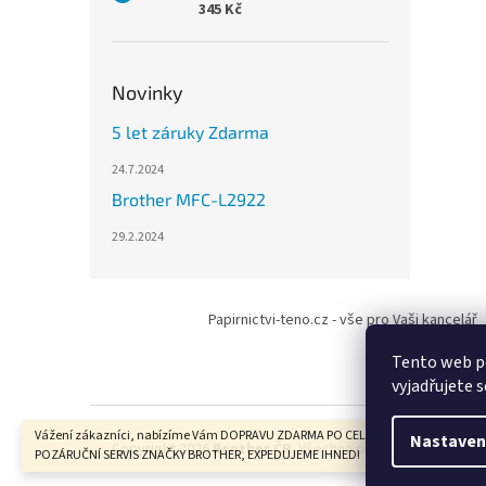
345 Kč
Novinky
5 let záruky Zdarma
24.7.2024
Brother MFC-L2922
29.2.2024
Z
á
Papirnictvi-teno.cz - vše pro Vaši kancelář
p
a
Tento web p
t
vyjadřujete s
í
Vážení zákazníci, nabízíme Vám DOPRAVU ZDARMA PO CELÉ ČR, ZÁRUČNÍ I
Nastaven
Copyright 2026
Brother ČR
. Všechna práva vyhrazena.
POZÁRUČNÍ SERVIS ZNAČKY BROTHER, EXPEDUJEME IHNED!