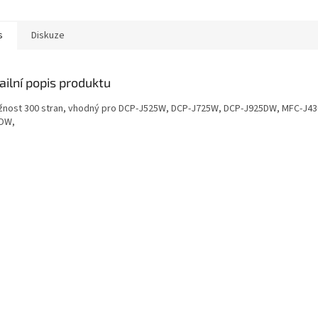
s
Diskuze
ailní popis produktu
žnost 300 stran, vhodný pro DCP-J525W, DCP-J725W, DCP-J925DW, MFC-J4
DW,