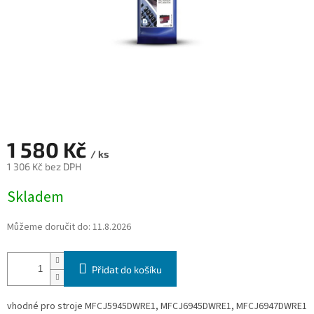
1 580 Kč
/ ks
1 306 Kč bez DPH
Měrná
Skladem
cena:
Můžeme doručit do:
11.8.2026
Přidat do košíku
vhodné pro stroje MFCJ5945DWRE1, MFCJ6945DWRE1, MFCJ6947DWRE1