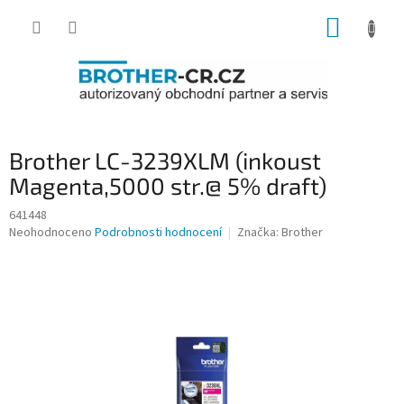
Přejít
NÁKUP
na
obsah
KOŠÍK
Brother LC-3239XLM (inkoust
Magenta,5000 str.@ 5% draft)
641448
Průměrné
Neohodnoceno
Podrobnosti hodnocení
Značka:
Brother
hodnocení
produktu
je
0,0
z
5
hvězdiček.