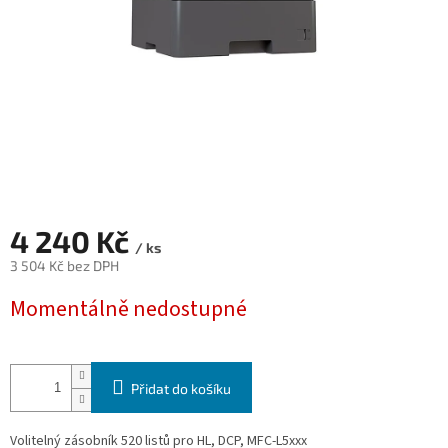
4 240 Kč
/ ks
3 504 Kč bez DPH
Měrná
Momentálně nedostupné
cena:
Přidat do košíku
Volitelný zásobník 520 listů pro HL, DCP, MFC-L5xxx