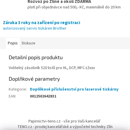
Rozvoz po Zlíně a okolí ZDARMA
platí při objednávce nad 500,- Kč, maximálně do 20 km
Záruka 3 roky na zařízení po registraci
autorizovaný servis tiskáren Brother
Popis
Diskuze
Detailní popis produktu
Volitelný zásobník 520 listů pro HL, DCP, MFC-L5xxx
Doplňkové parametry
Kategorie
:
Doplňkové příslušenství pro laserové tiskárny
EAN
:
0012502642831
Z
á
Papirnictvi-teno.cz - vše pro Vaši kancelář
p
TENO.cz - prodej kancelářské a výpočetní techniky Zlín