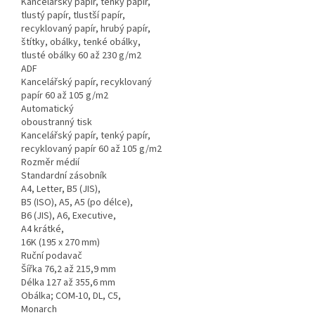
Kancelářský papír, tenký papír,
tlustý papír, tlustší papír,
recyklovaný papír, hrubý papír,
štítky, obálky, tenké obálky,
tlusté obálky 60 až 230 g/m2
ADF
Kancelářský papír, recyklovaný
papír 60 až 105 g/m2
Automatický
oboustranný tisk
Kancelářský papír, tenký papír,
recyklovaný papír 60 až 105 g/m2
Rozměr médií
Standardní zásobník
A4, Letter, B5 (JIS),
B5 (ISO), A5, A5 (po délce),
B6 (JIS), A6, Executive,
A4 krátké,
16K (195 x 270 mm)
Ruční podavač
Šířka 76,2 až 215,9 mm
Délka 127 až 355,6 mm
Obálka; COM-10, DL, C5,
Monarch