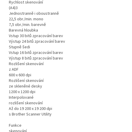
Rychlost skenování
(A4)3
Jednostranně i oboustranně
22,5 obr./min. mono
7,5 obr./min. barevně
Barevná hloubka
Vstup 30 bitů zpracování barev
Výstup 24 bitů zpracování barev
Stupně šedi
Vstup 16 bitů zpracování barev
Výstup 8 bitů zpracování barev
Rozlišení skenování
z ADF
600 x 600 dpi
Rozlišení skenování
ze skleněné desky
1200 x 1200 dpi
Interpolované
rozlišení skenování
Až do 19 200 x 19 200 dpi
s Brother Scanner Utility
Funkce
skenování