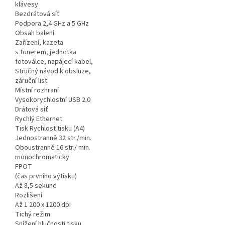
klávesy
Bezdrátová síť
Podpora 2,4 GHz a 5 GHz
Obsah balení
Zařízení, kazeta
s tonerem, jednotka
fotoválce, napájecí kabel,
Stručný návod k obsluze,
záruční list
Místní rozhraní
Vysokorychlostní USB 2.0
Drátová síť
Rychlý Ethernet
Tisk Rychlost tisku (A4)
Jednostranně 32 str./min.
Oboustranně 16 str./ min.
monochromaticky
FPOT
(čas prvního výtisku)
Až 8,5 sekund
Rozlišení
Až 1 200 x 1200 dpi
Tichý režim
Snížení hlučnosti tisku