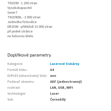
TN2590 - 1 200 stran
Vysokokapacitní
toner7
TN2590XL - 3 000 stran
Jednotka fotoválce
DR2590 - přibližně 15 000 stran
při jedné stránce
na tiskovou úlohu
Doplňkové parametry
Kategorie
:
Laserové tiskárny
Formát tisku:
:
A4
DUPLEX (oboustranný tisk):
:
ano
Podavač skeneru:
:
ADF (jednostranný)
rozhraní
:
LAN, USB, WIFI
technologie
:
Laser
tisk
:
Černobílý