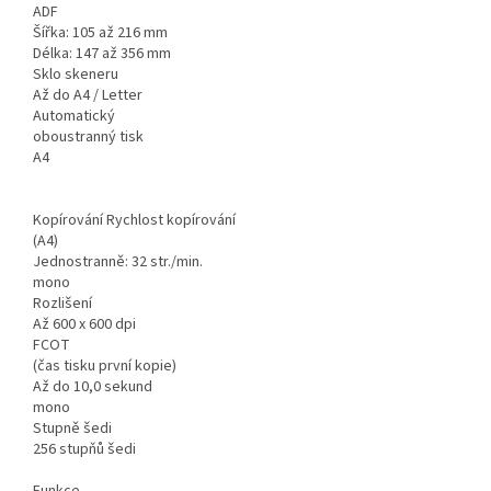
ADF
Šířka: 105 až 216 mm
Délka: 147 až 356 mm
Sklo skeneru
Až do A4 / Letter
Automatický
oboustranný tisk
A4
Kopírování Rychlost kopírování
(A4)
Jednostranně: 32 str./min.
mono
Rozlišení
Až 600 x 600 dpi
FCOT
(čas tisku první kopie)
Až do 10,0 sekund
mono
Stupně šedi
256 stupňů šedi