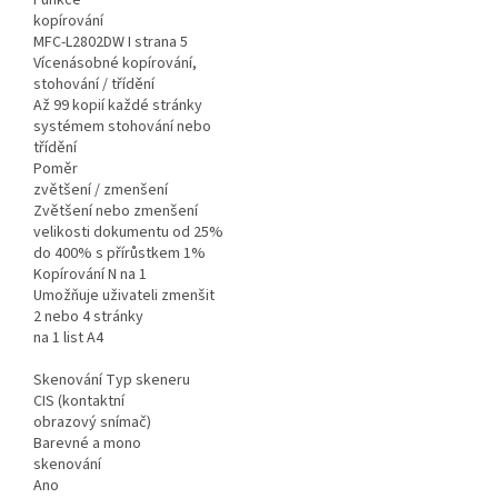
Funkce
kopírování
MFC-L2802DW I strana 5
Vícenásobné kopírování,
stohování / třídění
Až 99 kopií každé stránky
systémem stohování nebo
třídění
Poměr
zvětšení / zmenšení
Zvětšení nebo zmenšení
velikosti dokumentu od 25%
do 400% s přírůstkem 1%
Kopírování N na 1
Umožňuje uživateli zmenšit
2 nebo 4 stránky
na 1 list A4
Skenování Typ skeneru
CIS (kontaktní
obrazový snímač)
Barevné a mono
skenování
Ano