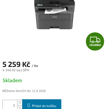
Z
ZDARMA
D
A
5 259 Kč
/ ks
R
4 346 Kč bez DPH
Měrná
M
Skladem
cena:
A
Můžeme doručit do:
11.8.2026
Přidat do košíku