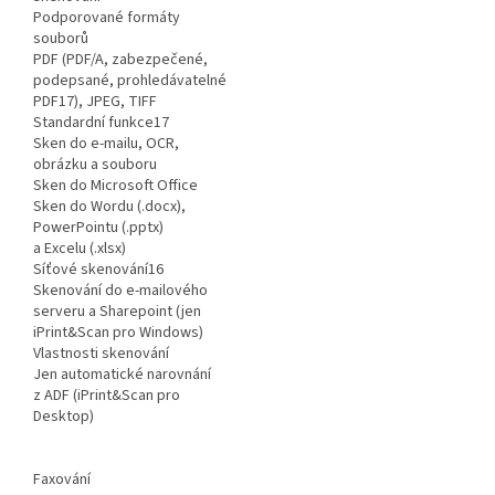
Podporované formáty
souborů
PDF (PDF/A, zabezpečené,
podepsané, prohledávatelné
PDF17), JPEG, TIFF
Standardní funkce17
Sken do e-mailu, OCR,
obrázku a souboru
Sken do Microsoft Office
Sken do Wordu (.docx),
PowerPointu (.pptx)
a Excelu (.xlsx)
Síťové skenování16
Skenování do e-mailového
serveru a Sharepoint (jen
iPrint&Scan pro Windows)
Vlastnosti skenování
Jen automatické narovnání
z ADF (iPrint&Scan pro
Desktop)
Faxování