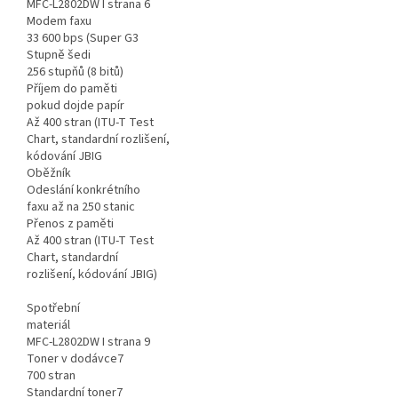
MFC-L2802DW I strana 6
Modem faxu
33 600 bps (Super G3
Stupně šedi
256 stupňů (8 bitů)
Příjem do paměti
pokud dojde papír
Až 400 stran (ITU-T Test
Chart, standardní rozlišení,
kódování JBIG
Oběžník
Odeslání konkrétního
faxu až na 250 stanic
Přenos z paměti
Až 400 stran (ITU-T Test
Chart, standardní
rozlišení, kódování JBIG)
Spotřební
materiál
MFC-L2802DW I strana 9
Toner v dodávce7
700 stran
Standardní toner7