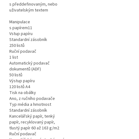
s předdefinovaným, nebo
uživatelským textem
Manipulace
s papírem11
Vstup papíru
Standardní zásobník
250 listů
Ruční podavač
1 list
Automatický podavač
dokumentů (ADF)
50 listů
Výstup papíru
120 listů A4
Tisk na obálky
Ano, z ručního podavače
Typ média a hmotnost
Standardní zásobník
Kancelářský papír, tenký
papír, recyklovaný papír,
tlustý papír 60 až 163 g/m2
Ruční podavač