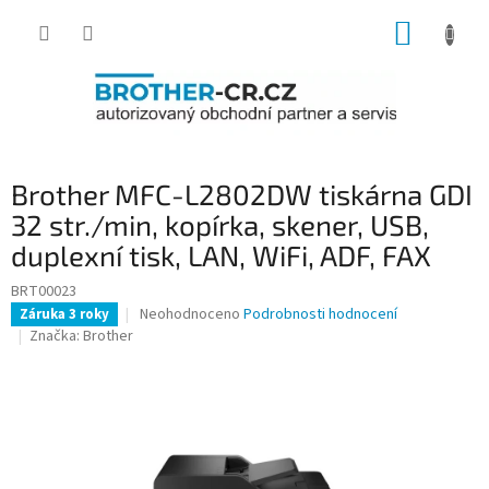
Přejít
NÁKUP
na
obsah
KOŠÍK
Brother MFC-L2802DW tiskárna GDI
32 str./min, kopírka, skener, USB,
duplexní tisk, LAN, WiFi, ADF, FAX
BRT00023
Průměrné
Neohodnoceno
Podrobnosti hodnocení
Záruka 3 roky
hodnocení
Značka:
Brother
produktu
je
0,0
z
5
hvězdiček.