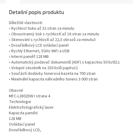
Detailní popis produktu
Důležité vlastnosti:
• Rychlost tisku až 32 stran za minutu
• Oboustranný tisk s rychlostí až 16 stran za minutu
• Skenování s rychlostí až 22,5 obrazů za minutu3
• Dvouřádkový LCD ovládací panel
• Rychlý Ethernet, 5GHz WiFi a USB
• Interní paměť 128 MB
• Automatický podavač dokumentů (ADF) s kapacitou 50 listů11
• Vstupní zásobník na 250 listů papíru11
• Součástí dodávky tonerová kazeta na 700 stran
• Maximální kapacita náhradního toneru 3 000 stran
Obecné
MFC-L2802DW I strana 4
Technologie
Elektrofotografický laser
Kapacita paměti
128 MB
Ovládací panel
Dvouřádkový LCD,