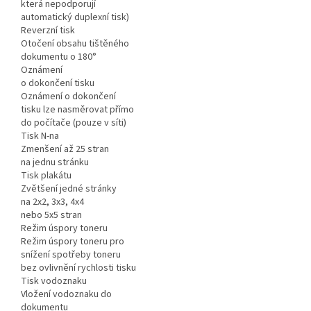
která nepodporují
automatický duplexní tisk)
Reverzní tisk
Otočení obsahu tištěného
dokumentu o 180°
Oznámení
o dokončení tisku
Oznámení o dokončení
tisku lze nasměrovat přímo
do počítače (pouze v síti)
Tisk N-na
Zmenšení až 25 stran
na jednu stránku
Tisk plakátu
Zvětšení jedné stránky
na 2x2, 3x3, 4x4
nebo 5x5 stran
Režim úspory toneru
Režim úspory toneru pro
snížení spotřeby toneru
bez ovlivnění rychlosti tisku
Tisk vodoznaku
Vložení vodoznaku do
dokumentu