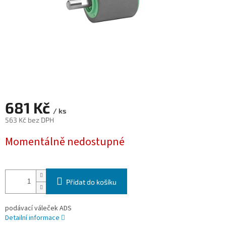
681 Kč
/ ks
563 Kč bez DPH
Měrná
Momentálně nedostupné
cena:
Přidat do košíku
podávací váleček ADS
Detailní informace