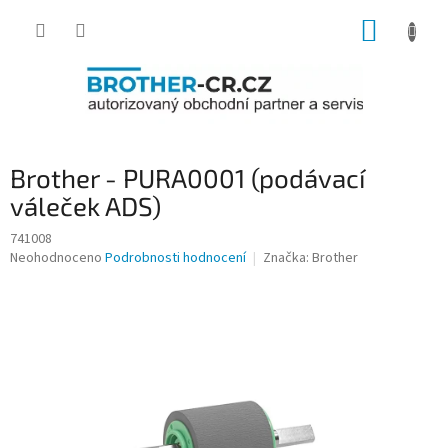
Přejít
NÁKUP
na
obsah
KOŠÍK
Brother - PURA0001 (podávací
váleček ADS)
741008
Průměrné
Neohodnoceno
Podrobnosti hodnocení
Značka:
Brother
hodnocení
produktu
je
0,0
z
5
hvězdiček.