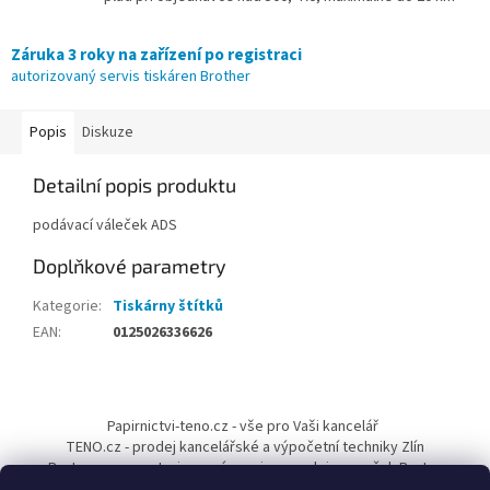
Záruka 3 roky na zařízení po registraci
autorizovaný servis tiskáren Brother
Popis
Diskuze
Detailní popis produktu
podávací váleček ADS
Doplňkové parametry
Kategorie
:
Tiskárny štítků
EAN
:
0125026336626
Z
á
Papirnictvi-teno.cz - vše pro Vaši kancelář
p
TENO.cz - prodej kancelářské a výpočetní techniky Zlín
a
Pantum-cr.cz - autorizovaný servis a prodejce značek Pantum