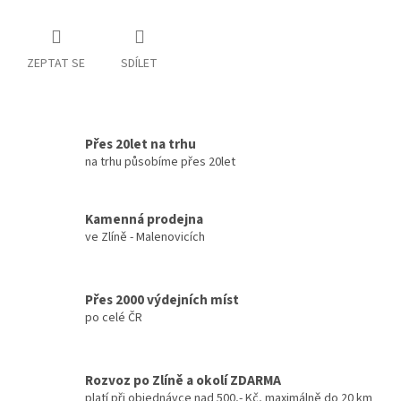
ZEPTAT SE
SDÍLET
Přes 20let na trhu
na trhu působíme přes 20let
Kamenná prodejna
ve Zlíně - Malenovicích
Přes 2000 výdejních míst
po celé ČR
Rozvoz po Zlíně a okolí ZDARMA
platí při objednávce nad 500,- Kč, maximálně do 20 km