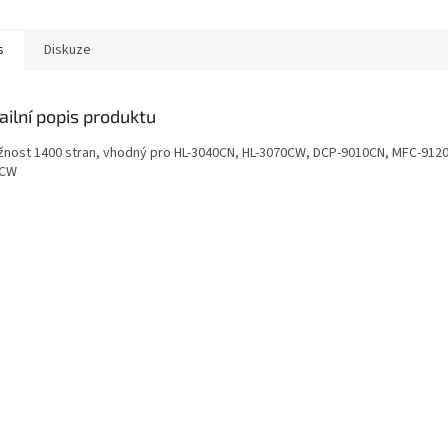
s
Diskuze
ailní popis produktu
žnost 1400 stran, vhodný pro HL-3040CN, HL-3070CW, DCP-9010CN, MFC-912
0CW