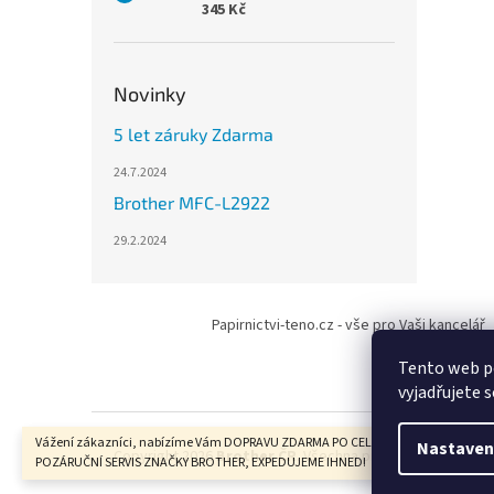
345 Kč
Novinky
5 let záruky Zdarma
24.7.2024
Brother MFC-L2922
29.2.2024
Z
á
Papirnictvi-teno.cz - vše pro Vaši kancelář
p
a
Tento web p
t
vyjadřujete s
í
Vážení zákazníci, nabízíme Vám DOPRAVU ZDARMA PO CELÉ ČR, ZÁRUČNÍ I
Nastaven
Copyright 2026
Brother ČR
. Všechna práva vyhrazena.
POZÁRUČNÍ SERVIS ZNAČKY BROTHER, EXPEDUJEME IHNED!