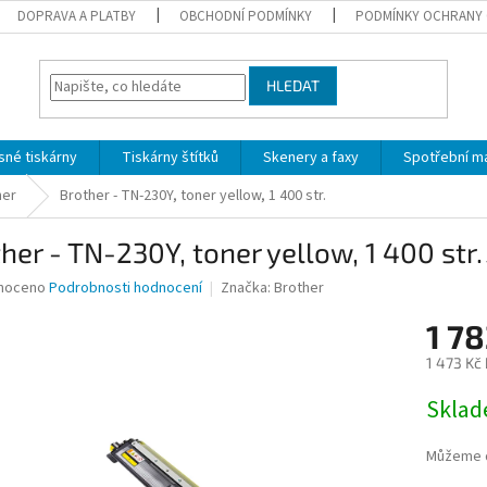
DOPRAVA A PLATBY
OBCHODNÍ PODMÍNKY
PODMÍNKY OCHRANY 
HLEDAT
sné tiskárny
Tiskárny štítků
Skenery a faxy
Spotřební ma
her
Brother - TN-230Y, toner yellow, 1 400 str.
her - TN-230Y, toner yellow, 1 400 str.
né
noceno
Podrobnosti hodnocení
Značka:
Brother
ní
1 7
u
1 473 Kč
Měrná
Skla
cena:
ek.
Můžeme d