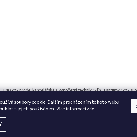
TENO.cz - prodej kancelářské a výpočetní techniky Zlín
Pantum-cr.cz - au
oužívá soubory cookie. Dalším procházením tohoto webu
ouhlas s jejich používáním.. Více informací
zde
.
í