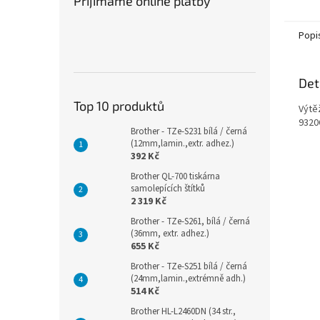
Přijímáme online platby
Popi
Det
Top 10 produktů
Výtě
932
Brother - TZe-S231 bílá / černá
(12mm,lamin.,extr. adhez.)
392 Kč
Brother QL-700 tiskárna
samolepících štítků
2 319 Kč
Brother - TZe-S261, bílá / černá
(36mm, extr. adhez.)
655 Kč
Brother - TZe-S251 bílá / černá
(24mm,lamin.,extrémně adh.)
514 Kč
Brother HL-L2460DN (34 str.,