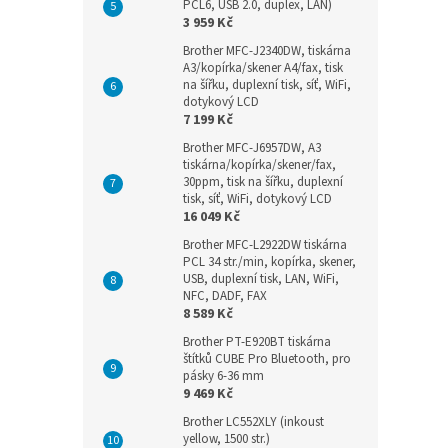
PCL6, USB 2.0, duplex, LAN)
3 959 Kč
Brother MFC-J2340DW, tiskárna
A3/kopírka/skener A4/fax, tisk
na šířku, duplexní tisk, síť, WiFi,
dotykový LCD
7 199 Kč
Brother MFC-J6957DW, A3
tiskárna/kopírka/skener/fax,
30ppm, tisk na šířku, duplexní
tisk, síť, WiFi, dotykový LCD
16 049 Kč
Brother MFC-L2922DW tiskárna
PCL 34 str./min, kopírka, skener,
USB, duplexní tisk, LAN, WiFi,
NFC, DADF, FAX
8 589 Kč
Brother PT-E920BT tiskárna
štítků CUBE Pro Bluetooth, pro
pásky 6-36 mm
9 469 Kč
Brother LC552XLY (inkoust
yellow, 1500 str.)