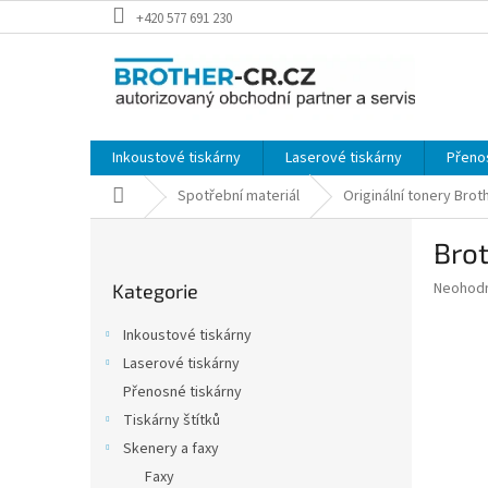
Přejít
+420 577 691 230
na
obsah
Inkoustové tiskárny
Laserové tiskárny
Přeno
Domů
Spotřební materiál
Originální tonery Brot
P
Brot
o
Přeskočit
s
Průměr
Neohod
Kategorie
kategorie
t
hodnoce
r
produkt
Inkoustové tiskárny
a
je
Laserové tiskárny
0,0
n
z
Přenosné tiskárny
n
5
í
Tiskárny štítků
hvězdič
p
Skenery a faxy
a
Faxy