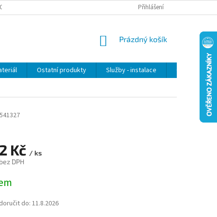
OSOBNÍCH ÚDAJŮ
Přihlášení
NÁKUPNÍ
Prázdný košík
KOŠÍK
teriál
Ostatní produkty
Služby - instalace
Obchodní po
541327
82 Kč
/ ks
 bez DPH
dem
oručit do:
11.8.2026