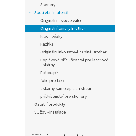
n
Skenery
e
Spotřební materiál
l
Originální tiskové válce
Originální tonery Brother
Ribon pásky
Razítka
Originální inkoustové náplně Brother
Doplňkové příslušenství pro laserové
tiskárny
Fotopapír
folie pro faxy
tiskárny samolepících štítků
příslušenství pro skenery
Ostatní produkty
Služby - instalace