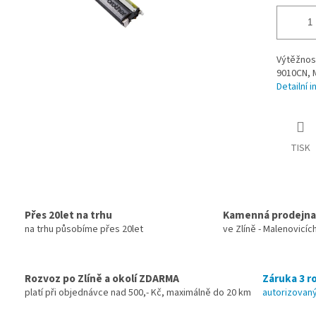
Výtěžnos
9010CN, 
Detailní 
TISK
Přes 20let na trhu
Kamenná prodejna
na trhu působíme přes 20let
ve Zlíně - Malenovicíc
Rozvoz po Zlíně a okolí ZDARMA
Záruka 3 ro
platí při objednávce nad 500,- Kč, maximálně do 20 km
autorizovaný