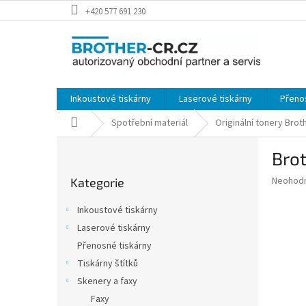
Přejít
+420 577 691 230
na
obsah
Inkoustové tiskárny
Laserové tiskárny
Přeno
Domů
Spotřební materiál
Originální tonery Brot
P
Brot
o
Přeskočit
s
Průměr
Neohod
Kategorie
kategorie
t
hodnoce
r
produkt
Inkoustové tiskárny
a
je
Laserové tiskárny
0,0
n
z
Přenosné tiskárny
n
5
í
Tiskárny štítků
hvězdič
p
Skenery a faxy
a
Faxy