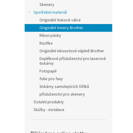
n
Skenery
e
Spotřební materiál
l
Originální tiskové válce
Originální tonery Brother
Ribon pásky
Razítka
Originální inkoustové náplně Brother
Doplňkové příslušenství pro laserové
tiskárny
Fotopapír
folie pro faxy
tiskárny samolepících štítků
příslušenství pro skenery
Ostatní produkty
Služby - instalace