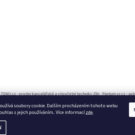
TENO.cz - prodej kancelářské a výpočetní techniky Zlín
Pantum-cr.cz - au
oužívá soubory cookie. Dalším procházením tohoto webu
ouhlas s jejich používáním.. Více informací
zde
.
í