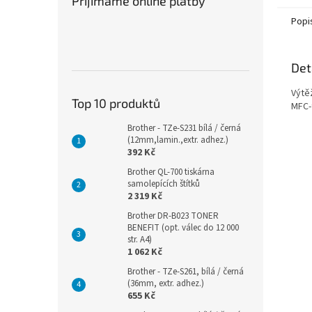
Přijímáme online platby
Popi
Det
Výtě
Top 10 produktů
MFC-
Brother - TZe-S231 bílá / černá
(12mm,lamin.,extr. adhez.)
392 Kč
Brother QL-700 tiskárna
samolepících štítků
2 319 Kč
Brother DR-B023 TONER
BENEFIT (opt. válec do 12 000
str. A4)
1 062 Kč
Brother - TZe-S261, bílá / černá
(36mm, extr. adhez.)
655 Kč