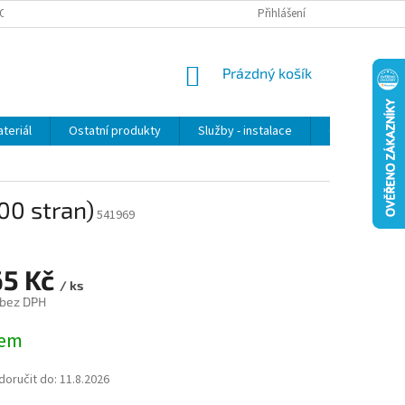
OSOBNÍCH ÚDAJŮ
Přihlášení
NÁKUPNÍ
Prázdný košík
KOŠÍK
teriál
Ostatní produkty
Služby - instalace
Obchodní po
00 stran)
541969
65 Kč
/ ks
 bez DPH
dem
oručit do:
11.8.2026