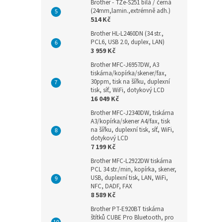
Brother - TZe-S251 bílá / černá
(24mm,lamin.,extrémně adh.)
514 Kč
Brother HL-L2460DN (34 str.,
PCL6, USB 2.0, duplex, LAN)
3 959 Kč
Brother MFC-J6957DW, A3
tiskárna/kopírka/skener/fax,
30ppm, tisk na šířku, duplexní
tisk, síť, WiFi, dotykový LCD
16 049 Kč
Brother MFC-J2340DW, tiskárna
A3/kopírka/skener A4/fax, tisk
na šířku, duplexní tisk, síť, WiFi,
dotykový LCD
7 199 Kč
Brother MFC-L2922DW tiskárna
PCL 34 str./min, kopírka, skener,
USB, duplexní tisk, LAN, WiFi,
NFC, DADF, FAX
8 589 Kč
Brother PT-E920BT tiskárna
štítků CUBE Pro Bluetooth, pro