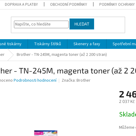
DOPRAVA A PLATBY
OBCHODNÍ PODMÍNKY
PODMÍNKY OCHRANY 
HLEDAT
sné tiskárny
Tiskárny štítků
Skenery a faxy
Spotřební ma
her
Brother - TN-245M, magenta toner (až 2 200 stran)
her - TN-245M, magenta toner (až 2 2
né
noceno
Podrobnosti hodnocení
Značka:
Brother
ní
2 4
u
2 037 Kč
Měrná
Skla
cena:
ek.
Můžeme d