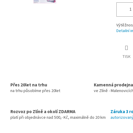
Výtěžnos
Detailní 
TISK
Přes 20let na trhu
Kamenná prodejna
na trhu působíme přes 20let
ve Zlíně - Malenovicíc
Rozvoz po Zlíně a okolí ZDARMA
Záruka 3 ro
platí při objednávce nad 500,- Kč, maximálně do 20 km
autorizovaný