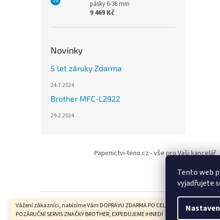
pásky 6-36 mm
9 469 Kč
Novinky
5 let záruky Zdarma
24.7.2024
Brother MFC-L2922
29.2.2024
Z
á
Papirnictvi-teno.cz - vše pro Vaši kancelář
p
a
Tento web p
t
vyjadřujete s
í
Vážení zákazníci, nabízíme Vám DOPRAVU ZDARMA PO CELÉ ČR, ZÁRUČNÍ I
Nastaven
Copyright 2026
Brother ČR
. Všechna práva vyhrazena.
POZÁRUČNÍ SERVIS ZNAČKY BROTHER, EXPEDUJEME IHNED!