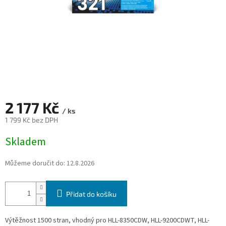
2 177 Kč
/ ks
1 799 Kč bez DPH
Měrná
Skladem
cena:
Můžeme doručit do:
12.8.2026
Přidat do košíku
Výtěžnost 1500 stran, vhodný pro HLL-8350CDW, HLL-9200CDWT, HLL-