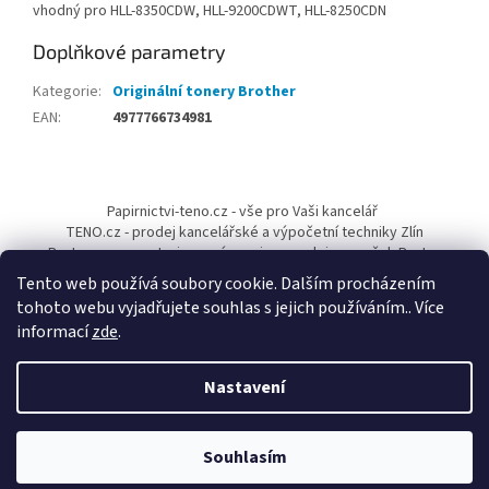
vhodný pro HLL-8350CDW, HLL-9200CDWT, HLL-8250CDN
Doplňkové parametry
Kategorie
:
Originální tonery Brother
EAN
:
4977766734981
Z
á
Papirnictvi-teno.cz - vše pro Vaši kancelář
p
TENO.cz - prodej kancelářské a výpočetní techniky Zlín
a
Pantum-cr.cz - autorizovaný servis a prodejce značek Pantum
t
Tento web používá soubory cookie. Dalším procházením
í
tohoto webu vyjadřujete souhlas s jejich používáním.. Více
informací
zde
.
Nastavení
Vytvořil Shoptet
Vážení zákazníci, nabízíme Vám DOPRAVU ZDARMA PO CELÉ ČR,
Souhlasím
Copyright 2026
Brother ČR
. Všechna práva vyhrazena.
ZÁRUČNÍ I POZÁRUČNÍ SERVIS ZNAČKY BROTHER, EXPEDUJEME IHNED!