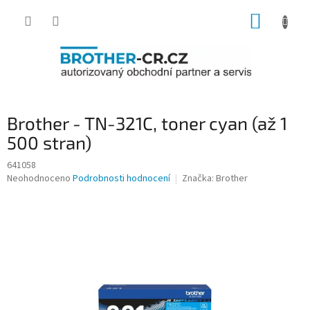
Přejít
NÁKUP
na
obsah
KOŠÍK
Brother - TN-321C, toner cyan (až 1
500 stran)
641058
Průměrné
Neohodnoceno
Podrobnosti hodnocení
Značka:
Brother
hodnocení
produktu
je
0,0
z
5
hvězdiček.