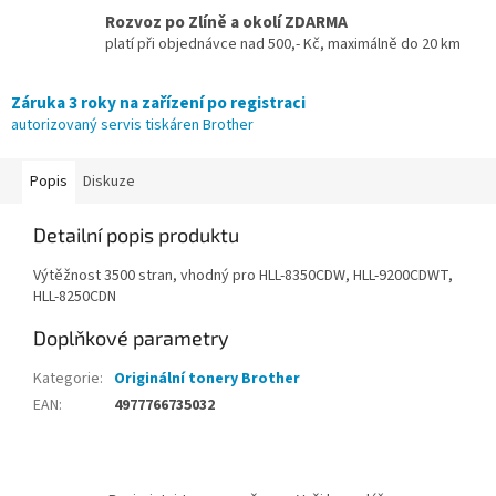
Rozvoz po Zlíně a okolí ZDARMA
platí při objednávce nad 500,- Kč, maximálně do 20 km
Záruka 3 roky na zařízení po registraci
autorizovaný servis tiskáren Brother
Popis
Diskuze
Detailní popis produktu
Výtěžnost 3500 stran, vhodný pro HLL-8350CDW, HLL-9200CDWT,
HLL-8250CDN
Doplňkové parametry
Kategorie
:
Originální tonery Brother
EAN
:
4977766735032
Z
á