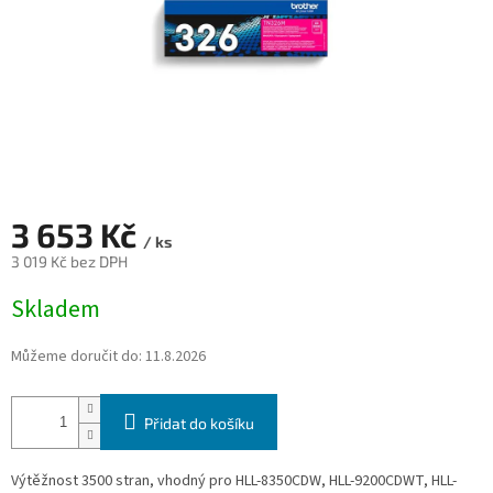
3 653 Kč
/ ks
3 019 Kč bez DPH
Měrná
Skladem
cena:
Můžeme doručit do:
11.8.2026
Přidat do košíku
Výtěžnost 3500 stran, vhodný pro HLL-8350CDW, HLL-9200CDWT, HLL-