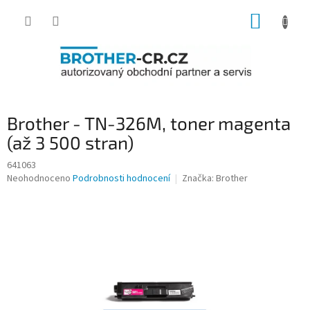
Přejít
NÁKUP
na
obsah
KOŠÍK
Brother - TN-326M, toner magenta
(až 3 500 stran)
641063
Průměrné
Neohodnoceno
Podrobnosti hodnocení
Značka:
Brother
hodnocení
produktu
je
0,0
z
5
hvězdiček.