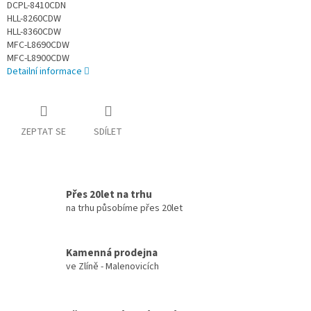
DCPL-8410CDN
HLL-8260CDW
HLL-8360CDW
MFC-L8690CDW
MFC-L8900CDW
Detailní informace
ZEPTAT SE
SDÍLET
Přes 20let na trhu
na trhu působíme přes 20let
Kamenná prodejna
ve Zlíně - Malenovicích