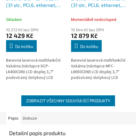
A
A
(31 str., PCL6, ethernet,
(31 str., PCL6, ethernet,
R
R
M
M
WiFi, duplexní tisk, mobilní
WiFi, duplexní tisk i sken
A
A
tisk)
DADF, mobilní tisk, fax)
Skladem
Momentálně nedostupné
10 272 Kč bez DPH
10 644 Kč bez DPH
12 429 Kč
12 879 Kč
Do košíku
Do košíku
Barevná laserová multifunkční
Barevná laserová multifunkční
tiskárna (nástupce DCP-
tiskárna (nástupce MFC-
L8400CDN) LCD displej 3,7"
L8650CDW) LCD displej 3,7"
podsvícený dotykový LCD
podsvícený dotykový LCD
Připojení USB 2.0, Ethernet
Připojení USB 2.0, Ethernet
10Base-T/100Base-
10Base-T/100Base-
TX/1000Base-T, WiFi...
TX/1000Base-T, WiFi...
ZOBRAZIT VŠECHNY SOUVISEJÍCÍ PRODUKTY
Popis
Diskuze
Detailní popis produktu