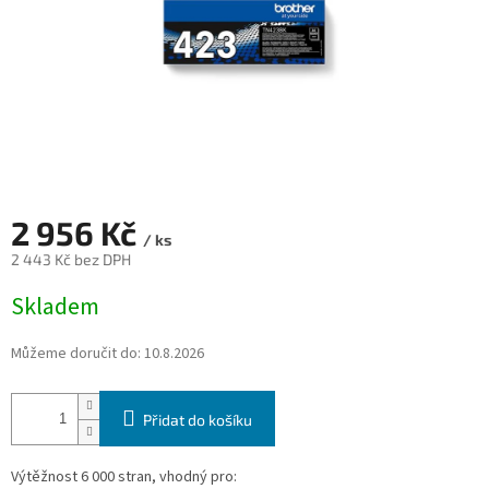
2 956 Kč
/ ks
2 443 Kč bez DPH
Měrná
Skladem
cena:
Můžeme doručit do:
10.8.2026
Přidat do košíku
Výtěžnost 6 000 stran, vhodný pro: