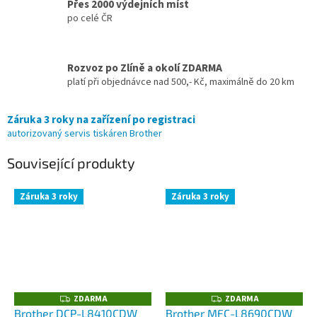
Přes 2000 výdejních míst
po celé ČR
Rozvoz po Zlíně a okolí ZDARMA
platí při objednávce nad 500,- Kč, maximálně do 20 km
Záruka 3 roky na zařízení po registraci
autorizovaný servis tiskáren Brother
Související produkty
Záruka 3 roky
Záruka 3 roky
ZDARMA
ZDARMA
Z
Z
D
D
Brother DCP-L8410CDW
Brother MFC-L8690CDW