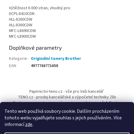
Výtěžnost 6 000 stran, vhodný pro:
DCPL-8410CDN
HLL-8260CDW
HLL-8360CDW
MFC-L8690CDW
MFC-L8900CDW
Doplňkové parametry
Kategorie
:
Originální tonery Brother
EAN
:
4977766771658
Z
á
Papirnictvi-teno.cz - vše pro Vaši kancelář
p
TENO.cz - prodej kancelářské a výpočetní techniky Zlín
a
Pantum-cr.cz - autorizovaný servis a prodejce značek Pantum
t
Tento web používá soubory cookie. Dalším procházením
í
tohoto webu vyjadřujete souhlas s jejich používáním.. Více
informací
zde
.