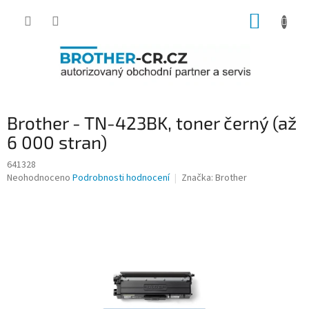
Přejít
NÁKUP
na
obsah
KOŠÍK
Brother - TN-423BK, toner černý (až
6 000 stran)
641328
Průměrné
Neohodnoceno
Podrobnosti hodnocení
Značka:
Brother
hodnocení
produktu
je
0,0
z
5
hvězdiček.