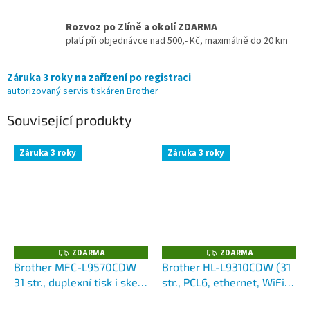
Rozvoz po Zlíně a okolí ZDARMA
platí při objednávce nad 500,- Kč, maximálně do 20 km
Záruka 3 roky na zařízení po registraci
autorizovaný servis tiskáren Brother
Související produkty
Záruka 3 roky
Záruka 3 roky
ZDARMA
ZDARMA
Z
Z
D
D
Brother MFC-L9570CDW
Brother HL-L9310CDW (31
A
A
31 str., duplexní tisk i sken
str., PCL6, ethernet, WiFi,
R
R
M
M
(DADF), 1 GB, ehternet,
NFC, duplex, mobilní tisk)
A
A