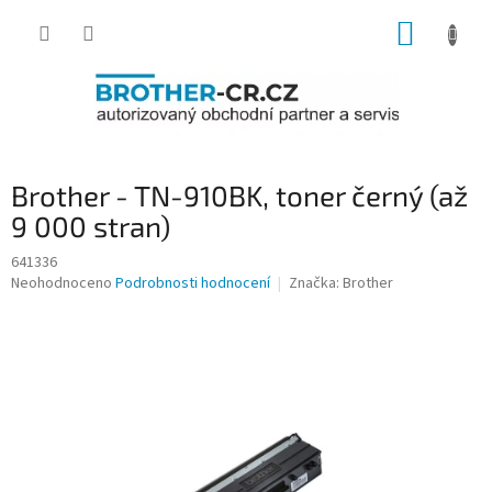
Přejít
NÁKUP
na
obsah
KOŠÍK
Brother - TN-910BK, toner černý (až
9 000 stran)
641336
Průměrné
Neohodnoceno
Podrobnosti hodnocení
Značka:
Brother
hodnocení
produktu
je
0,0
z
5
hvězdiček.