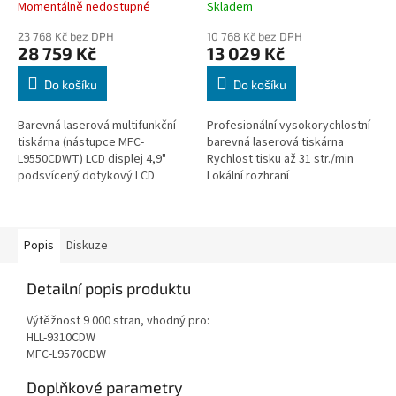
WiFi, NFC, fax
Momentálně nedostupné
Skladem
23 768 Kč bez DPH
10 768 Kč bez DPH
28 759 Kč
13 029 Kč
Do košíku
Do košíku
Barevná laserová multifunkční
Profesionální vysokorychlostní
tiskárna (nástupce MFC-
barevná laserová tiskárna
L9550CDWT) LCD displej 4,9"
Rychlost tisku až 31 str./min
podsvícený dotykový LCD
Lokální rozhraní
Připojení USB 2.0, Ethernet
Vysokorychlostní USB 2.0 a USB
10Base-T/100Base-
Host, NFC Drátové síťové
TX/1000Base-T, WiFi...
rozhraní Ethernet...
Popis
Diskuze
Detailní popis produktu
Výtěžnost 9 000 stran, vhodný pro:
HLL-9310CDW
MFC-L9570CDW
Doplňkové parametry