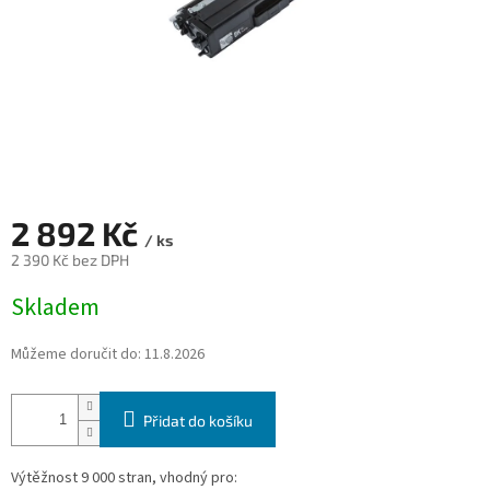
2 892 Kč
/ ks
2 390 Kč bez DPH
Měrná
Skladem
cena:
Můžeme doručit do:
11.8.2026
Přidat do košíku
Výtěžnost 9 000 stran, vhodný pro: