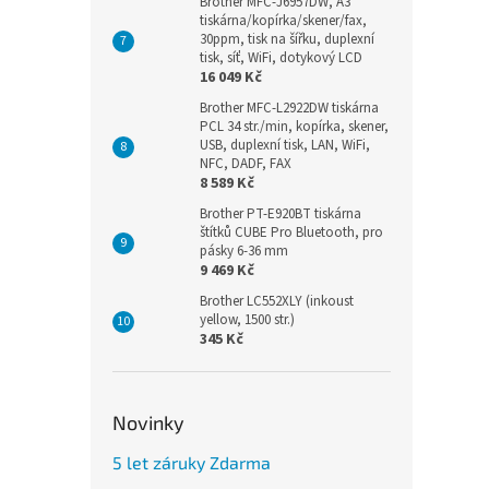
Brother MFC-J6957DW, A3
tiskárna/kopírka/skener/fax,
30ppm, tisk na šířku, duplexní
tisk, síť, WiFi, dotykový LCD
16 049 Kč
Brother MFC-L2922DW tiskárna
PCL 34 str./min, kopírka, skener,
USB, duplexní tisk, LAN, WiFi,
NFC, DADF, FAX
8 589 Kč
Brother PT-E920BT tiskárna
štítků CUBE Pro Bluetooth, pro
pásky 6-36 mm
9 469 Kč
Brother LC552XLY (inkoust
yellow, 1500 str.)
345 Kč
Novinky
5 let záruky Zdarma