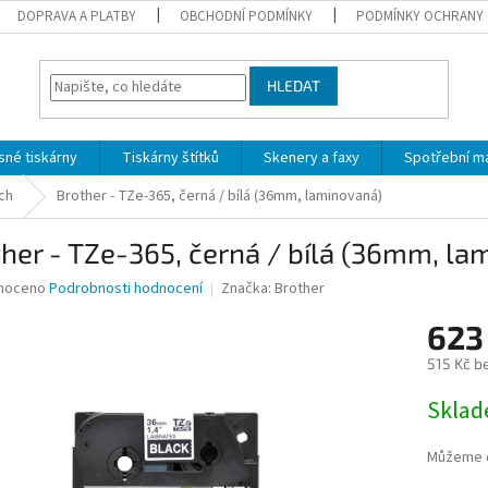
DOPRAVA A PLATBY
OBCHODNÍ PODMÍNKY
PODMÍNKY OCHRANY 
HLEDAT
sné tiskárny
Tiskárny štítků
Skenery a faxy
Spotřební ma
ch
Brother - TZe-365, černá / bílá (36mm, laminovaná)
her - TZe-365, černá / bílá (36mm, la
né
noceno
Podrobnosti hodnocení
Značka:
Brother
ní
623
u
515 Kč b
Měrná
Skla
cena:
ek.
Můžeme d