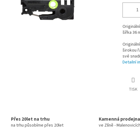
Origináln
šířka 36
Origináln
širokou ř
své snadn
Detailní 
TISK
Přes 20let na trhu
Kamenná prodejna
na trhu působíme přes 20let
ve Zlíně - Malenovicíc