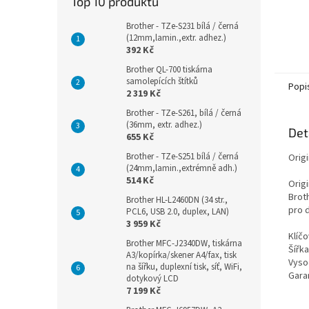
Top 10 produktů
Brother - TZe-S231 bílá / černá
(12mm,lamin.,extr. adhez.)
392 Kč
Brother QL-700 tiskárna
samolepících štítků
Popi
2 319 Kč
Brother - TZe-S261, bílá / černá
(36mm, extr. adhez.)
Det
655 Kč
Brother - TZe-S251 bílá / černá
Origi
(24mm,lamin.,extrémně adh.)
514 Kč
Orig
Broth
Brother HL-L2460DN (34 str.,
pro 
PCL6, USB 2.0, duplex, LAN)
3 959 Kč
Klíčo
Brother MFC-J2340DW, tiskárna
Šířk
A3/kopírka/skener A4/fax, tisk
Vysoc
na šířku, duplexní tisk, síť, WiFi,
Garan
dotykový LCD
7 199 Kč