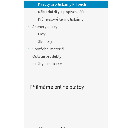
n
Kazety pro tiskárny P-Touch
e
Náhradní díly k popisovačům
l
Průmyslové termotiskárny
Skenery a faxy
Faxy
Skenery
Spotřební materiál
Ostatní produkty
Služby - instalace
Přijímáme online platby