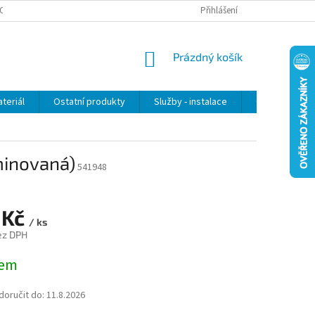
OSOBNÍCH ÚDAJŮ
Přihlášení
NÁKUPNÍ
Prázdný košík
KOŠÍK
teriál
Ostatní produkty
Služby - instalace
Obchodní po
minovaná)
541948
 Kč
/ ks
ez DPH
dem
oručit do:
11.8.2026