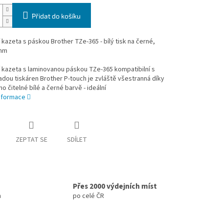
Přidat do košíku
í kazeta s páskou Brother TZe-365 - bílý tisk na černé,
 mm
í kazeta s laminovanou páskou TZe-365 kompatibilní s
adou tiskáren Brother P-touch je zvláště všestranná díky
o čitelné bílé a černé barvě - ideální
informace
ZEPTAT SE
SDÍLET
Přes 2000 výdejních míst
h
po celé ČR