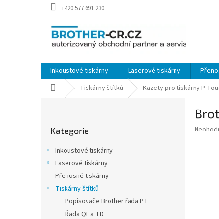
Přejít
+420 577 691 230
na
obsah
Inkoustové tiskárny
Laserové tiskárny
Přeno
Domů
Tiskárny štítků
Kazety pro tiskárny P-Tou
P
Brot
o
Přeskočit
s
Průměr
Neohod
Kategorie
kategorie
t
hodnoce
r
produkt
Inkoustové tiskárny
a
je
Laserové tiskárny
0,0
n
z
Přenosné tiskárny
n
5
í
Tiskárny štítků
hvězdič
p
Popisovače Brother řada PT
a
Řada QL a TD