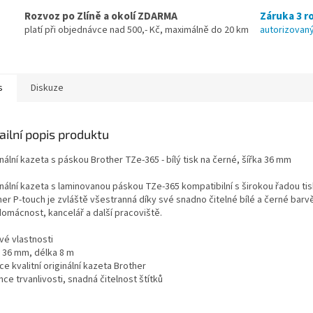
Rozvoz po Zlíně a okolí ZDARMA
Záruka 3 ro
platí při objednávce nad 500,- Kč, maximálně do 20 km
autorizovaný
s
Diskuze
ailní popis produktu
nální kazeta s páskou Brother TZe-365 - bílý tisk na černé, šířka 36 mm
inální kazeta s laminovanou páskou TZe-365 kompatibilní s širokou řadou ti
er P-touch je zvláště všestranná díky své snadno čitelné bílé a černé barvě 
domácnost, kancelář a další pracoviště.
vé vlastnosti
a 36 mm, délka 8 m
e kvalitní originální kazeta Brother
ce trvanlivosti, snadná čitelnost štítků