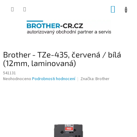
Přejít
NÁKUP
na
obsah
KOŠÍK
Brother - TZe-435, červená / bílá
(12mm, laminovaná)
541131
Průměrné
Neohodnoceno
Podrobnosti hodnocení
Značka:
Brother
hodnocení
produktu
je
0,0
z
5
hvězdiček.