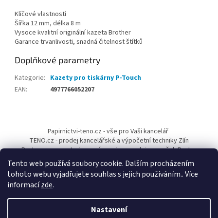
Klíčové vlastnosti
Šířka 12 mm, délka 8 m
Vysoce kvalitní originální kazeta Brother
Garance trvanlivosti, snadná čitelnost štítků
Doplňkové parametry
Kategorie
:
Kazety pro tiskárny P-Touch
EAN
:
4977766052207
Z
á
Papirnictvi-teno.cz - vše pro Vaši kancelář
p
TENO.cz - prodej kancelářské a výpočetní techniky Zlín
a
Pantum-cr.cz - autorizovaný servis a prodejce značek Pantum
t
Tento web používá soubory cookie. Dalším procházením
í
tohoto webu vyjadřujete souhlas s jejich používáním.. Více
informací
zde
.
Nastavení
Vytvořil Shoptet