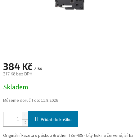
384 Kč
/ ks
317 Kč bez DPH
Měrná
Skladem
cena:
Můžeme doručit do:
11.8.2026
Přidat do košíku
Originální kazeta s páskou Brother TZe-435 - bílý tisk na červené, šířka