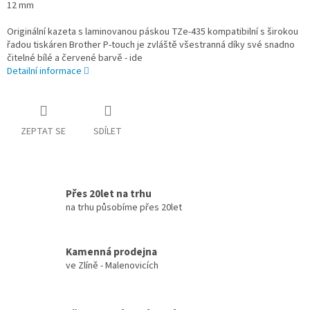
12 mm
Originální kazeta s laminovanou páskou TZe-435 kompatibilní s širokou
řadou tiskáren Brother P-touch je zvláště všestranná díky své snadno
čitelné bílé a červené barvě - ide
Detailní informace
ZEPTAT SE
SDÍLET
Přes 20let na trhu
na trhu působíme přes 20let
Kamenná prodejna
ve Zlíně - Malenovicích