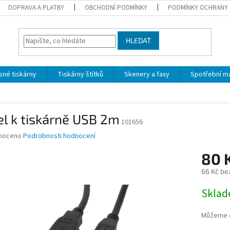
DOPRAVA A PLATBY
OBCHODNÍ PODMÍNKY
PODMÍNKY OCHRANY 
HLEDAT
sné tiskárny
Tiskárny štítků
Skenery a faxy
Spotřební ma
m
l k tiskárně USB 2m
101656
né
noceno
Podrobnosti hodnocení
ní
80 
u
66 Kč be
Měrná
Skla
cena:
ek.
Můžeme d