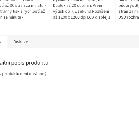
tí až 30 stran za minutu •
Duplex až 20 str./min. První
půdorys .Ry
ranný tisk s rychlostí až
výtisk do 7,2 sekund Rozlišení
stran za mi
an za minutu •
až 1200 x 1200 dpi LCD displej 1
USB rozhran
ádkový LCD displej •
řádek, 16 znaků (podsvícený
mobilní apl
Fi a USB rozhraní •...
displej)...
zásobník na
s
Diskuze
ailní popis produktu
s produktu není dostupný