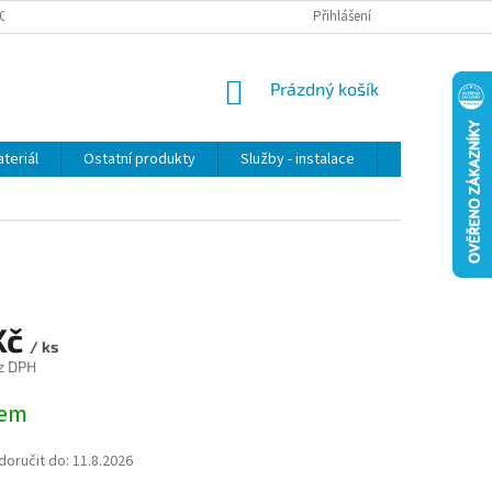
OSOBNÍCH ÚDAJŮ
Přihlášení
NÁKUPNÍ
Prázdný košík
KOŠÍK
teriál
Ostatní produkty
Služby - instalace
Obchodní po
Kč
/ ks
z DPH
dem
oručit do:
11.8.2026