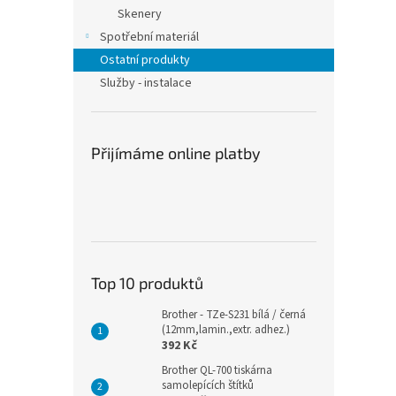
n
Skenery
e
Spotřební materiál
l
Ostatní produkty
Služby - instalace
Přijímáme online platby
Top 10 produktů
Brother - TZe-S231 bílá / černá
(12mm,lamin.,extr. adhez.)
392 Kč
Brother QL-700 tiskárna
samolepících štítků