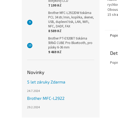
dotykový LCD
rychlos
7 199 Kč
Oboust
Brother MFC-L2922DW tiskárna
15 str
PCL 34 str./min, kopírka, skener,
Jednoř
USB, duplexní tisk, LAN, WiFi,
5GHz Wi
NFC, DADF, FAX
8 589 Kč
Popi
Brother PT-E920BT tiskárna
štítků CUBE Pro Bluetooth, pro
pásky 6-36 mm
9 469 Kč
Det
Popi
Novinky
5 let záruky Zdarma
24.7.2024
Brother MFC-L2922
29.2.2024