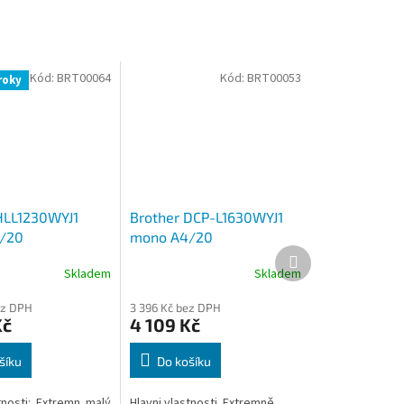
Kód:
BRT00064
Kód:
BRT00053
roky
HLL1230WYJ1
Brother DCP-L1630WYJ1
/20
mono A4/20
Další
400x600dpi/64MB/Wi-
stran/2400x600dpi/128MB/USB
produkt
Skladem
Skladem
.0/bílá
2.0/LAN/WIFI/displej/bílá
ez DPH
3 396 Kč bez DPH
Kč
4 109 Kč
šíku
Do košíku
tnosti: .Extremn. malý
Hlavni vlastnosti .Extremně