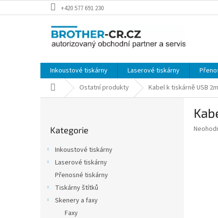
Přejít
+420 577 691 230
na
obsah
Inkoustové tiskárny
Laserové tiskárny
Přeno
Domů
Ostatní produkty
Kabel k tiskárně USB 2
P
Kabe
o
Přeskočit
s
Průměr
Neohod
Kategorie
kategorie
t
hodnoce
r
produkt
Inkoustové tiskárny
a
je
Laserové tiskárny
0,0
n
z
Přenosné tiskárny
n
5
í
Tiskárny štítků
hvězdič
p
Skenery a faxy
a
Faxy