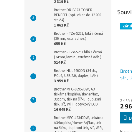
2 319 Kč
Brother DR-B023 TONER
Souvi
BENEFIT (opt. válec do 12 000
str. A4)
1 062 Kč
Záruk
Brother - TZe-S261, bílá / černá
(36mm, extr. adhez.)
655 Kč
Brother - TZe-S251 bílá / černá
(24mm,lamin.,extrémně adh.)
514 Kč
Brother HL-L2460DN (34 str.,
Brot
PCL6, USB 2.0, duplex, LAN)
str.,
3 959 Kč
WiFi)
Brother MFC-J6957DW, A3
tiskárna/kopírka/skener/fax,
30ppm, tisk na šířku, duplexní
2 454 
tisk, síť, WiFi, dotykový LCD
2 96
16 049 Kč
Brother MFC-J2340DW, tiskárna
D
A3/kopírka/skener A4/fax, tisk
na šířku, duplexní tisk, síť, WiFi,
Hlavní 