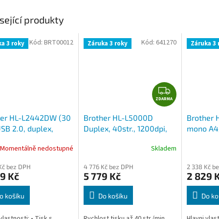
sející produkty
Kód:
BRT00012
Kód:
641270
a 3 roky
Záruka 3 roky
Záruka 3 
Z
ZDARMA
D
A
her HL-L2442DW (30
Brother HL-L5000D
Brother 
R
 USB 2.0, duplex,
Duplex, 40str., 1200dpi,
mono A4
M
128 MB, PCL6, USB,
stran/2
A
Momentálně nedostupné
Skladem
volitelně paralelní port
Fi/USB 2
Kč bez DPH
4 776 Kč bez DPH
2 338 Kč b
9 Kč
5 779 Kč
2 829 
o košíku
Do košíku
Do ko
vlastnosti: • Tisk s
Rychlost tisku až 40 str./min.
Hlavni vlas