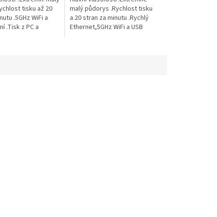
chlost tisku až 20
malý půdorys .Rychlost tisku
nutu .5GHz WiFi a
a.20 stran za minutu .Rychlý
í .Tisk z PC a
Ethernet,5GHz WiFi a USB
ikace .Vstupní
rozhraní .Tisk přímo z nebo
 150 listů papíru...
skenování do PC a mobilní
aplikace...