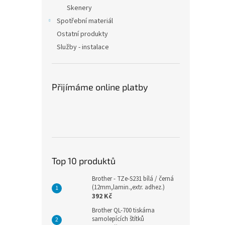
n
Skenery
e
Spotřební materiál
l
Ostatní produkty
Služby - instalace
Přijímáme online platby
Top 10 produktů
Brother - TZe-S231 bílá / černá
(12mm,lamin.,extr. adhez.)
392 Kč
Brother QL-700 tiskárna
samolepících štítků