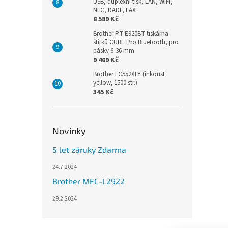
USB, duplexní tisk, LAN, WiFi,
NFC, DADF, FAX
8 589 Kč
Brother PT-E920BT tiskárna
štítků CUBE Pro Bluetooth, pro
pásky 6-36 mm
9 469 Kč
Brother LC552XLY (inkoust
yellow, 1500 str.)
345 Kč
Novinky
5 let záruky Zdarma
24.7.2024
Brother MFC-L2922
29.2.2024
Z