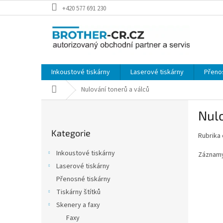
Přejít
+420 577 691 230
na
obsah
Inkoustové tiskárny
Laserové tiskárny
Přeno
Domů
Nulování tonerů a válců
P
Nulo
o
Přeskočit
s
Kategorie
kategorie
Rubrika 
t
r
Inkoustové tiskárny
Záznamy
a
Laserové tiskárny
n
Přenosné tiskárny
n
í
Tiskárny štítků
p
Skenery a faxy
a
Faxy