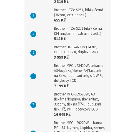
2 319 Kč
Brother - TZe-S261, bílá / černá
(36mm, extr. adhez.)
655 Kč
Brother - TZe-S251 bílá / černá
(24mm,lamin.,extrémně adh.)
514 Kč
Brother HL-L2460DN (34 str.,
PCL6, USB 2.0, duplex, LAN)
3 959 Kč
Brother MFC-J2340DW, tiskárna
A3/kopírka/skener A4/fax, tisk
na šířku, duplexní tisk, síť, WiFi,
dotykový LCD
7 199 Kč
Brother MFC-J6957DW, A3
tiskárna/kopírka/skener/fax,
30ppm, tisk na šířku, duplexní
tisk, síť, WiFi, dotykový LCD
16 049 Kč
Brother MFC-L2922DW tiskárna
PCL 34 str./min, kopírka, skener,