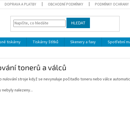
DOPRAVA A PLATBY
OBCHODNÍ PODMÍNKY
PODMÍNKY OCHRANY 
HLEDAT
sné tiskárny
Tiskárny štítků
Skenery a faxy
Spotřební ma
vání tonerů a válců
o nulování stroje když se nevynuluje počitadlo toneru nebo válce automati
 nebyly nalezeny...