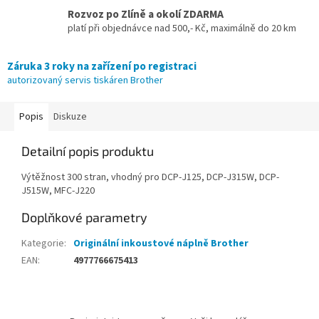
Rozvoz po Zlíně a okolí ZDARMA
platí při objednávce nad 500,- Kč, maximálně do 20 km
Záruka 3 roky na zařízení po registraci
autorizovaný servis tiskáren Brother
Popis
Diskuze
Detailní popis produktu
Výtěžnost 300 stran, vhodný pro DCP-J125, DCP-J315W, DCP-
J515W, MFC-J220
Doplňkové parametry
Kategorie
:
Originální inkoustové náplně Brother
EAN
:
4977766675413
Z
á