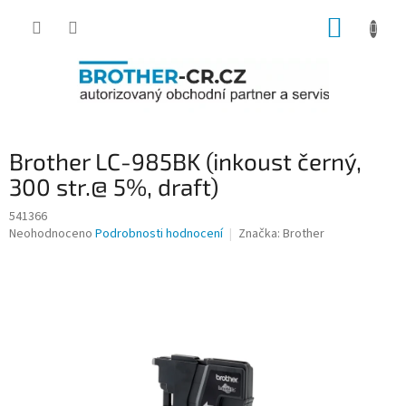
Přejít
NÁKUP
na
obsah
KOŠÍK
Brother LC-985BK (inkoust černý,
300 str.@ 5%, draft)
541366
Průměrné
Neohodnoceno
Podrobnosti hodnocení
Značka:
Brother
hodnocení
produktu
je
0,0
z
5
hvězdiček.