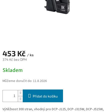
453 Kč
/ ks
374 Kč bez DPH
Měrná
Skladem
cena:
Můžeme doručit do:
11.8.2026
Přidat do košíku
Výtěžnost 300 stran, vhodný pro DCP-J125, DCP-J315W, DCP-J515W,