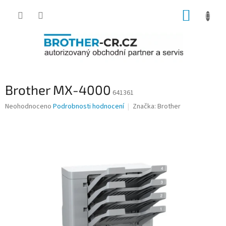
Přejít
NÁKUP
na
obsah
KOŠÍK
Brother MX-4000
641361
Průměrné
Neohodnoceno
Podrobnosti hodnocení
Značka:
Brother
hodnocení
produktu
je
0,0
z
5
hvězdiček.