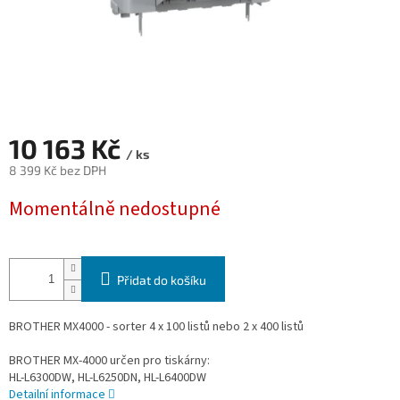
10 163 Kč
/ ks
8 399 Kč bez DPH
Měrná
Momentálně nedostupné
cena:
Přidat do košíku
BROTHER MX4000 - sorter 4 x 100 listů nebo 2 x 400 listů
BROTHER MX-4000 určen pro tiskárny:
HL-L6300DW, HL-L6250DN, HL-L6400DW
Detailní informace