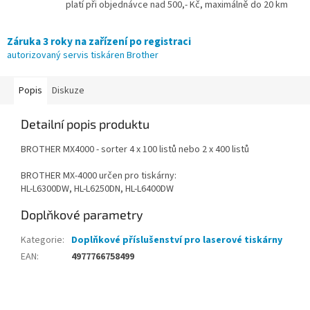
platí při objednávce nad 500,- Kč, maximálně do 20 km
Záruka 3 roky na zařízení po registraci
autorizovaný servis tiskáren Brother
Popis
Diskuze
Detailní popis produktu
BROTHER MX4000 - sorter 4 x 100 listů nebo 2 x 400 listů
BROTHER MX-4000 určen pro tiskárny:
HL-L6300DW, HL-L6250DN, HL-L6400DW
Doplňkové parametry
Kategorie
:
Doplňkové příslušenství pro laserové tiskárny
EAN
:
4977766758499
Z