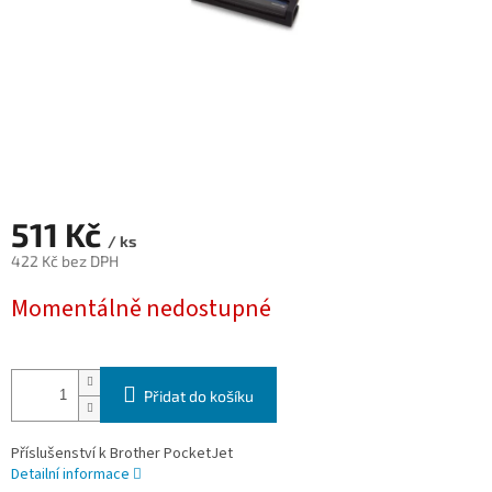
511 Kč
/ ks
422 Kč bez DPH
Měrná
Momentálně nedostupné
cena:
Přidat do košíku
Příslušenství k Brother PocketJet
Detailní informace