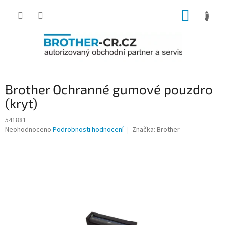
Přejít
NÁKUP
na
obsah
KOŠÍK
Brother Ochranné gumové pouzdro
(kryt)
541881
Průměrné
Neohodnoceno
Podrobnosti hodnocení
Značka:
Brother
hodnocení
produktu
je
0,0
z
5
hvězdiček.