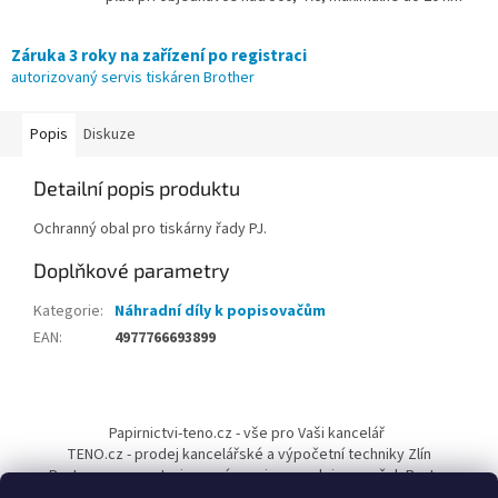
Záruka 3 roky na zařízení po registraci
autorizovaný servis tiskáren Brother
Popis
Diskuze
Detailní popis produktu
Ochranný obal pro tiskárny řady PJ.
Doplňkové parametry
Kategorie
:
Náhradní díly k popisovačům
EAN
:
4977766693899
Z
á
Papirnictvi-teno.cz - vše pro Vaši kancelář
p
TENO.cz - prodej kancelářské a výpočetní techniky Zlín
a
Pantum-cr.cz - autorizovaný servis a prodejce značek Pantum