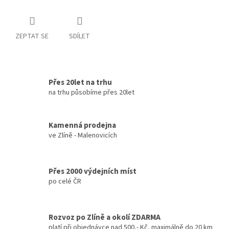
ZEPTAT SE
SDÍLET
Přes 20let na trhu
na trhu působíme přes 20let
Kamenná prodejna
ve Zlíně - Malenovicích
Přes 2000 výdejních míst
po celé ČR
Rozvoz po Zlíně a okolí ZDARMA
platí při objednávce nad 500,- Kč, maximálně do 20 km