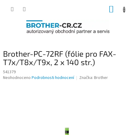
Přejít
NÁKUP
na
obsah
KOŠÍK
Brother-PC-72RF (fólie pro FAX-
T7x/T8x/T9x, 2 x 140 str.)
541379
Průměrné
Neohodnoceno
Podrobnosti hodnocení
Značka:
Brother
hodnocení
produktu
je
0,0
z
5
hvězdiček.